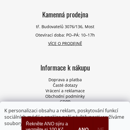
Kamenná prodejna
tř. Budovatelů 3076/136, Most
Otevírací doba: PO–PÁ: 10–17h
VÍCE O PRODEJNĚ
Informace k nákupu
Doprava a platba
Časté dotazy
Vrácení a reklamace
Obchodní podmínky
GDPR
Pro firmy
K personalizaci obsahu a reklam, poskytování funkcí
Odstoupení od smlouvy
sociálních médií a analýze naší návštěvnosti využíváme
soubory cookies. Více informací
ZDE
.
Řekněte ANO sýru a
vezměte si 100 Kč
ANO
NE