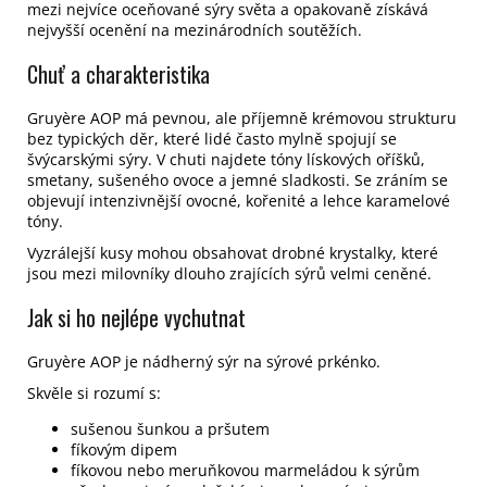
mezi nejvíce oceňované sýry světa a opakovaně získává
nejvyšší ocenění na mezinárodních soutěžích.
Chuť a charakteristika
Gruyère AOP má pevnou, ale příjemně krémovou strukturu
bez typických děr, které lidé často mylně spojují se
švýcarskými sýry.
V chuti najdete tóny lískových oříšků,
smetany, sušeného ovoce a jemné sladkosti. Se zráním se
objevují intenzivnější ovocné, kořenité a lehce karamelové
tóny.
Vyzrálejší kusy mohou obsahovat drobné krystalky, které
jsou mezi milovníky dlouho zrajících sýrů velmi ceněné.
Jak si ho nejlépe vychutnat
Gruyère AOP je nádherný sýr na sýrové prkénko.
Skvěle si rozumí s:
sušenou šunkou a pršutem
fíkovým dipem
fíkovou nebo meruňkovou marmeládou k sýrům