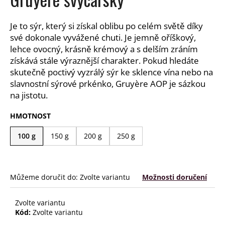
a
j
Je to sýr, který si získal oblibu po celém světě díky
í
své dokonale vyvážené chuti. Je jemně oříškový,
lehce ovocný, krásně krémový a s delším zráním
t
získává stále výraznější charakter. Pokud hledáte
?
skutečně poctivý vyzrálý sýr ke sklence vína nebo na
slavnostní sýrové prkénko, Gruyère AOP je sázkou
na jistotu.
HMOTNOST
HLEDAT
100 g
150 g
200 g
250 g
D
o
Můžeme doručit do:
Zvolte variantu
Možnosti doručení
p
o
r
Zvolte variantu
Kód:
Zvolte variantu
u