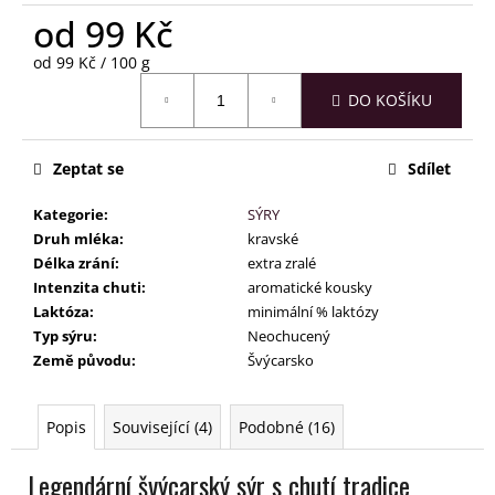
č
od
99 Kč
u
j
Měrná
od 99 Kč / 100 g
e
cena:
m
DO KOŠÍKU
e
Zeptat se
Sdílet
Kategorie
:
SÝRY
Druh mléka
:
kravské
Délka zrání
:
extra zralé
Intenzita chuti
:
aromatické kousky
Laktóza
:
minimální % laktózy
Typ sýru
:
Neochucený
Země původu
:
Švýcarsko
Popis
Související (4)
Podobné (16)
Legendární švýcarský sýr s chutí tradice