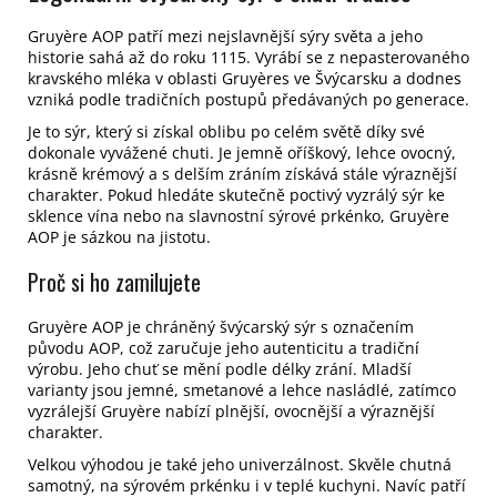
Gruyère AOP patří mezi nejslavnější sýry světa a jeho
historie sahá až do roku 1115. Vyrábí se z nepasterovaného
kravského mléka v oblasti Gruyères ve Švýcarsku a dodnes
vzniká podle tradičních postupů předávaných po generace.
Je to sýr, který si získal oblibu po celém světě díky své
dokonale vyvážené chuti. Je jemně oříškový, lehce ovocný,
krásně krémový a s delším zráním získává stále výraznější
charakter. Pokud hledáte skutečně poctivý vyzrálý sýr ke
sklence vína nebo na slavnostní sýrové prkénko, Gruyère
AOP je sázkou na jistotu.
Proč si ho zamilujete
Gruyère AOP je chráněný švýcarský sýr s označením
původu AOP, což zaručuje jeho autenticitu a tradiční
výrobu.
Jeho chuť se mění podle délky zrání. Mladší
varianty jsou jemné, smetanové a lehce nasládlé, zatímco
vyzrálejší Gruyère nabízí plnější, ovocnější a výraznější
charakter.
Velkou výhodou je také jeho univerzálnost. Skvěle chutná
samotný, na sýrovém prkénku i v teplé kuchyni. Navíc patří