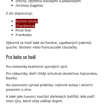
ořechy, zejména vlašskými a pekanovými
čerstvou bagetou
Z vín doporučuji:
Ryzlink rýnský
Chardonnay
Pinot Noir
Frankovku
Výborně se hodí také do fondue, zapékaných pokrmů,
quiche, těstovin nebo francouzské cibulačky.
Pro koho se hodí
Pro milovníky kvalitních vyzrálých sýrů.
Pro zákazníky, kteří chtějí ochutnat skutečnou švýcarskou
klasiku.
Na slavnostní sýrová prkénka, rodinné oslavy i večerní
posezení u vína.
A také jako luxusní součást dárkových balíčků, kde patří
mezi sýry, které vždy udělají dojem.