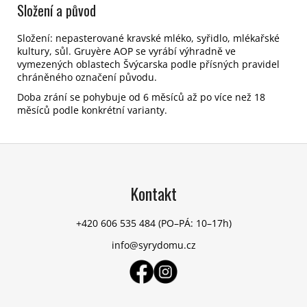
Složení a původ
Složení: nepasterované kravské mléko, syřidlo, mlékařské
kultury, sůl. Gruyère AOP se vyrábí výhradně ve
vymezených oblastech Švýcarska podle přísných pravidel
chráněného označení původu.
Doba zrání se pohybuje od 6 měsíců až po více než 18
měsíců podle konkrétní varianty.
Z
á
p
Kontakt
a
t
+420 606 535 484
(PO–PÁ: 10–17h)
í
info@syrydomu.cz