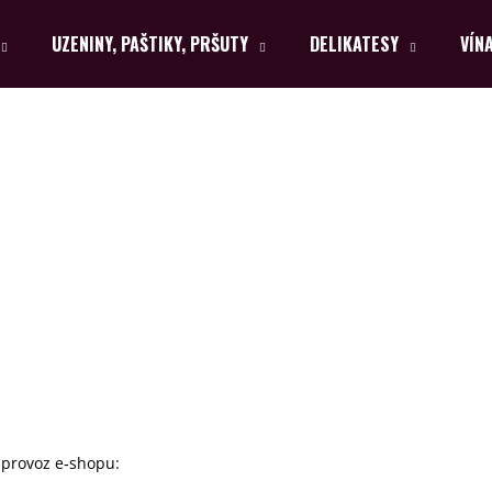
UZENINY, PAŠTIKY, PRŠUTY
DELIKATESY
VÍN
Co potřebujete najít?
HLEDAT
Doporučujeme
 provoz e‑shopu: