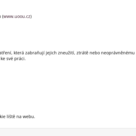
 (
www.uoou.cz
)
ření, která zabraňují jejich zneužití, ztrátě nebo neoprávněnému 
ke své práci.
kie liště na webu.