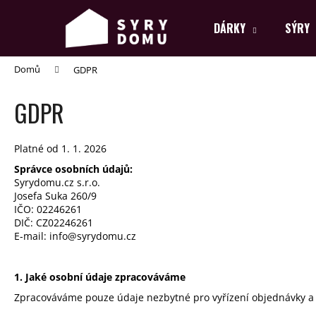
K
Přejít
na
o
DÁRKY
SÝRY
obsah
Zpět
Zpět
š
do
do
í
Domů
GDPR
k
obchodu
obchodu
GDPR
Platné od 1. 1. 2026
Správce osobních údajů:
Syrydomu.cz s.r.o.
Josefa Suka 260/9
IČO: 02246261
DIČ: CZ02246261
E-mail: info@syrydomu.cz
1. Jaké osobní údaje zpracováváme
Zpracováváme pouze údaje nezbytné pro vyřízení objednávky a