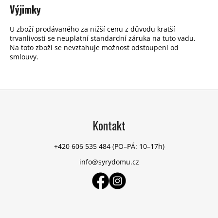
Výjimky
U zboží prodávaného za nižší cenu z důvodu kratší
trvanlivosti se neuplatní standardní záruka na tuto vadu.
Na toto zboží se nevztahuje možnost odstoupení od
smlouvy.
Z
á
p
Kontakt
a
t
+420 606 535 484
(PO–PÁ: 10–17h)
í
info@syrydomu.cz