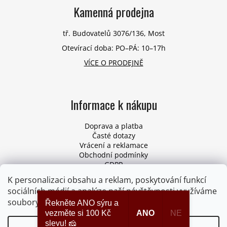
Kamenná prodejna
tř. Budovatelů 3076/136, Most
Otevírací doba: PO–PÁ: 10–17h
VÍCE O PRODEJNĚ
Informace k nákupu
Doprava a platba
Časté dotazy
Vrácení a reklamace
Obchodní podmínky
GDPR
Pro firmy
K personalizaci obsahu a reklam, poskytování funkcí
Odstoupení od smlouvy
sociálních médií a analýze naší návštěvnosti využíváme
soubory cookies. Více informací
ZDE
.
Řekněte ANO sýru a
vezměte si 100 Kč
ANO
NE
slevu! 🧀