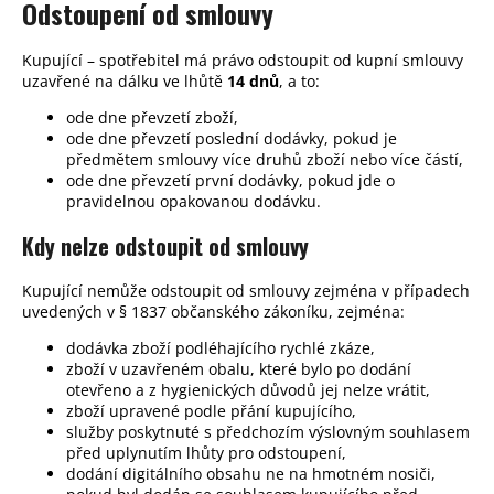
č
Odstoupení od smlouvy
u
j
Kupující – spotřebitel má právo odstoupit od kupní smlouvy
e
uzavřené na dálku ve lhůtě
14 dnů
, a to:
m
ode dne převzetí zboží,
e
ode dne převzetí poslední dodávky, pokud je
předmětem smlouvy více druhů zboží nebo více částí,
ode dne převzetí první dodávky, pokud jde o
pravidelnou opakovanou dodávku.
Kdy nelze odstoupit od smlouvy
Kupující nemůže odstoupit od smlouvy zejména v případech
uvedených v § 1837 občanského zákoníku, zejména:
dodávka zboží podléhajícího rychlé zkáze,
zboží v uzavřeném obalu, které bylo po dodání
otevřeno a z hygienických důvodů jej nelze vrátit,
zboží upravené podle přání kupujícího,
služby poskytnuté s předchozím výslovným souhlasem
před uplynutím lhůty pro odstoupení,
dodání digitálního obsahu ne na hmotném nosiči,