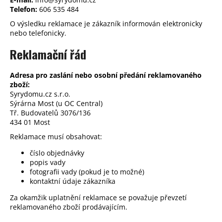
a
Telefon:
606 535 484
j
O výsledku reklamace je zákazník informován elektronicky
nebo telefonicky.
í
t
Reklamační řád
?
Adresa pro zaslání nebo osobní předání reklamovaného
zboží:
Syrydomu.cz s.r.o.
Sýrárna Most (u OC Central)
Tř. Budovatelů 3076/136
HLEDAT
434 01 Most
Reklamace musí obsahovat:
číslo objednávky
D
popis vady
o
fotografii vady (pokud je to možné)
p
kontaktní údaje zákazníka
o
Za okamžik uplatnění reklamace se považuje převzetí
r
reklamovaného zboží prodávajícím.
u