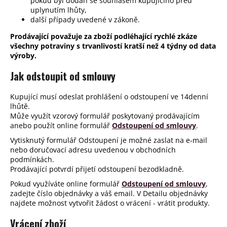
pokud byl dodán se souhlasem kupujícího před
uplynutím lhůty,
další případy uvedené v zákoně.
Prodávající považuje za zboží podléhající rychlé zkáze
všechny potraviny s trvanlivostí kratší než 4 týdny od data
výroby.
Jak odstoupit od smlouvy
Kupující musí odeslat prohlášení o odstoupení ve 14denní
lhůtě.
Může využít vzorový formulář poskytovaný prodávajícím
anebo použít online formulář
Odstoupení od smlouvy
.
Vytisknutý formulář Odstoupení je možné zaslat na e‑mail
nebo doručovací adresu uvedenou v obchodních
podmínkách.
Prodávající potvrdí přijetí odstoupení bezodkladně.
Pokud využíváte online formulář
Odstoupení od smlouvy
,
zadejte číslo objednávky a váš email. V Detailu objednávky
najdete možnost vytvořit žádost o vrácení - vrátit produkty.
Vrácení zboží