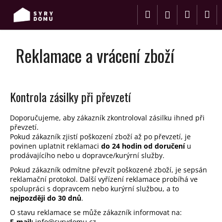
K
Přejít
Hledat
Nákup
M
na
o
Přihlášení
obsah
Zpět
Zpět
š
košík
í
Reklamace a vrácení zboží
C
k
o
p
o
Kontrola zásilky při převzetí
t
ř
Doporučujeme, aby zákazník zkontroloval zásilku ihned při
převzetí.
e
Pokud zákazník zjistí poškození zboží až po převzetí, je
b
povinen uplatnit reklamaci
do 24 hodin od doručení
u
u
prodávajícího nebo u dopravce/kurýrní služby.
j
Pokud zákazník odmítne převzít poškozené zboží, je sepsán
e
reklamační protokol. Další vyřízení reklamace probíhá ve
spolupráci s dopravcem nebo kurýrní službou, a to
t
nejpozději do 30 dnů
.
e
O stavu reklamace se může zákazník informovat na:
n
E-mail:
info@syrydomu.cz