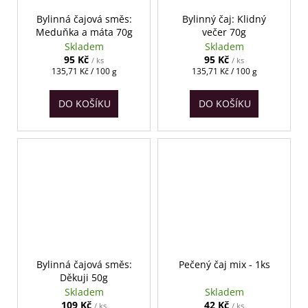
Bylinná čajová směs:
Bylinný čaj: Klidný
Meduňka a máta 70g
večer 70g
Skladem
Skladem
95 Kč
95 Kč
/ ks
/ ks
Měrná
Měrná
135,71 Kč / 100 g
135,71 Kč / 100 g
cena:
cena:
DO KOŠÍKU
DO KOŠÍKU
Bylinná čajová směs:
Pečený čaj mix - 1ks
Děkuji 50g
Skladem
Skladem
109 Kč
42 Kč
/ ks
/ ks