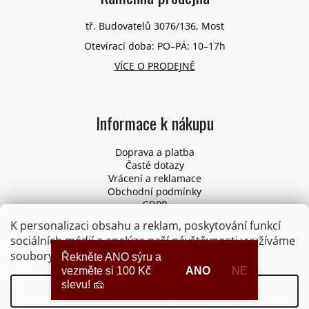
tř. Budovatelů 3076/136, Most
Otevírací doba: PO–PÁ: 10–17h
VÍCE O PRODEJNĚ
Informace k nákupu
Doprava a platba
Časté dotazy
Vrácení a reklamace
Obchodní podmínky
GDPR
Pro firmy
K personalizaci obsahu a reklam, poskytování funkcí
Odstoupení od smlouvy
sociálních médií a analýze naší návštěvnosti využíváme
soubory cookies. Více informací
ZDE
.
Řekněte ANO sýru a
vezměte si 100 Kč
ANO
NE
slevu! 🧀
Nastavení
Vytvořil Shoptet