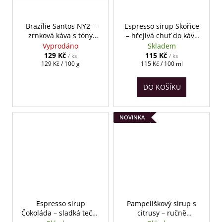
č
u
j
Brazílie Santos NY2 –
Espresso sirup Skořice
e
zrnková káva s tóny
– hřejivá chuť do kávy
m
čokolády 100g
100 ml
Vyprodáno
Skladem
e
129 Kč
115 Kč
/ ks
/ ks
Měrná
Měrná
129 Kč / 100 g
115 Kč / 100 ml
cena:
cena:
DO KOŠÍKU
NOVINKA
Espresso sirup
Pampeliškový sirup s
Čokoláda – sladká tečka
citrusy – ručně