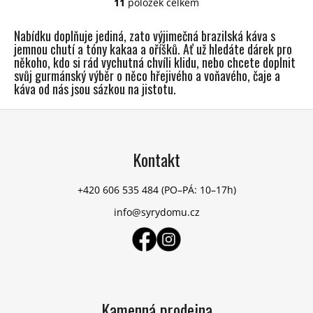
11
položek celkem
O
v
Nabídku doplňuje jediná, zato výjimečná brazilská káva s
l
jemnou chutí a tóny kakaa a oříšků. Ať už hledáte dárek pro
á
někoho, kdo si rád vychutná chvíli klidu, nebo chcete doplnit
d
svůj gurmánský výběr o něco hřejivého a voňavého, čaje a
a
káva od nás jsou sázkou na jistotu.
c
Z
í
p
á
r
p
Kontakt
v
a
k
t
y
+420 606 535 484
(PO–PÁ: 10–17h)
í
v
info@syrydomu.cz
ý
p
i
s
u
Kamenná prodejna