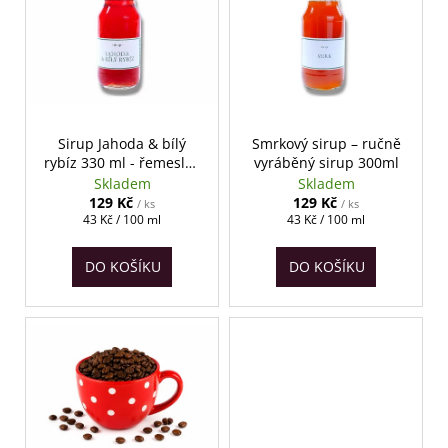
o
p
a
d
i
j
u
s
í
k
p
t
t
r
?
ů
o
Sirup Jahoda & bílý
Smrkový sirup – ručně
rybíz 330 ml - řemeslný
vyráběný sirup 300ml
d
ovocný sirup
Skladem
Skladem
u
129 Kč
129 Kč
/ ks
/ ks
k
Měrná
Měrná
43 Kč / 100 ml
43 Kč / 100 ml
HLEDAT
cena:
cena:
t
DO KOŠÍKU
DO KOŠÍKU
ů
D
o
p
o
r
u