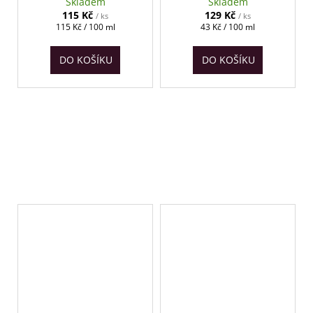
do kávy 100 ml
vyráběný sirup 300ml
Skladem
Skladem
115 Kč
129 Kč
/ ks
/ ks
Měrná
Měrná
115 Kč / 100 ml
43 Kč / 100 ml
cena:
cena:
DO KOŠÍKU
DO KOŠÍKU