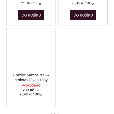
Měrná
Měrná
218 Kč / 100 g
76,36 Kč / 100 g
cena:
cena:
DO KOŠÍKU
DO KOŠÍKU
Brazílie Santos NY2 –
zrnková káva s tóny
čokolády 250g
Vyprodáno
239 Kč
/ ks
Měrná
95,60 Kč / 100 g
cena: