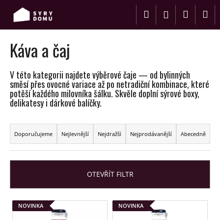
K
Přejít
Hledat
Nákup
M
na
o
Přihlášení
obsah
Zpět
Zpět
š
košík
í
Káva a čaj
C
k
o
V této kategorii najdete výběrové čaje — od bylinných
p
směsí přes ovocné variace až po netradiční kombinace, které
o
potěší každého milovníka šálku. Skvěle doplní sýrové boxy,
delikatesy i dárkové balíčky.
t
ř
Ř
e
a
Doporučujeme
Nejlevnější
Nejdražší
Nejprodávanější
Abecedně
b
z
u
e
j
n
OTEVŘÍT FILTR
e
í
t
p
V
e
NOVINKA
NOVINKA
r
ý
n