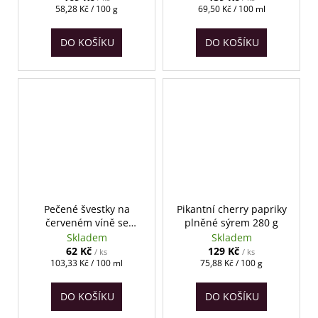
Měrná
Měrná
58,28 Kč / 100 g
69,50 Kč / 100 ml
cena:
cena:
DO KOŠÍKU
DO KOŠÍKU
Pečené švestky na
Pikantní cherry papriky
červeném víně se
plněné sýrem 280 g
skořicí a chilli 60 ml
Skladem
Skladem
62 Kč
129 Kč
/ ks
/ ks
Měrná
Měrná
103,33 Kč / 100 ml
75,88 Kč / 100 g
cena:
cena:
DO KOŠÍKU
DO KOŠÍKU