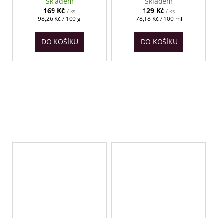
chipsy 172 g
pikantní k sýrům i
Skladem
Skladem
masu 165 ml
169 Kč
129 Kč
/ ks
/ ks
Měrná
Měrná
98,26 Kč / 100 g
78,18 Kč / 100 ml
cena:
cena:
DO KOŠÍKU
DO KOŠÍKU