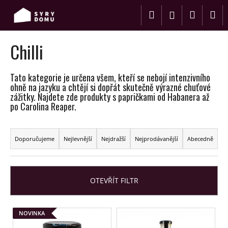
K
Přejít
Hledat
Nákup
M
na
o
Přihlášení
obsah
Zpět
Zpět
š
košík
í
Chilli
C
k
o
Tato kategorie je určena všem, kteří se nebojí intenzivního
p
ohně na jazyku a chtějí si dopřát skutečně výrazné chuťové
o
zážitky. Najdete zde produkty s papričkami od Habanera až
po Carolina Reaper.
t
ř
Ř
e
a
Doporučujeme
Nejlevnější
Nejdražší
Nejprodávanější
Abecedně
b
z
u
e
j
n
OTEVŘÍT FILTR
e
í
t
p
V
e
NOVINKA
r
ý
n