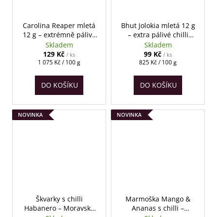
č
u
j
Carolina Reaper mletá
Bhut Jolokia mletá 12 g
e
12 g – extrémně pálivé
– extra pálivé chilli
m
chilli ChilliMaga
koření ChilliMaga
Skladem
Skladem
e
129 Kč
99 Kč
/ ks
/ ks
Měrná
Měrná
1 075 Kč / 100 g
825 Kč / 100 g
cena:
cena:
DO KOŠÍKU
DO KOŠÍKU
NOVINKA
NOVINKA
Škvarky s chilli
Marmoška Mango &
Habanero – Moravské
Ananas s chilli –