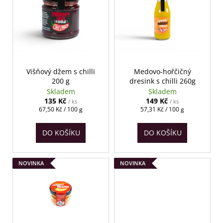
o
p
a
d
i
j
u
s
í
k
p
t
t
r
?
ů
o
Višňový džem s chilli
Medovo-hořčičný
200 g
dresink s chilli 260g
d
Skladem
Skladem
u
135 Kč
149 Kč
/ ks
/ ks
k
Měrná
Měrná
67,50 Kč / 100 g
57,31 Kč / 100 g
HLEDAT
cena:
cena:
t
DO KOŠÍKU
DO KOŠÍKU
ů
D
NOVINKA
NOVINKA
o
p
o
r
u