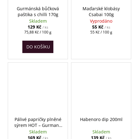
Gurmánská bůčková
Maďarské klobásy
paštika s chilli 170g
Csabai 100g
Skladem
Vyprodáno
129 Kč
55 Kč
/ ks
/ ks
Měrná
Měrná
75,88 Kč / 100 g
55 Kč / 100 g
cena:
cena:
DO KOŠÍKU
Pálivé papričky plněné
Habenoro dip 200ml
sýrem HOT – Gurmano
290g
Skladem
Skladem
169 Kč
139 Kč
/ ks
/ ks