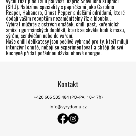
vychutnat plnou sílu pálivosti napříč Scovilleho stupnicí
á
(SHU). Nabízíme speciality s papričkami jako Carolina
d
Reaper, Habanero, Ghost Pepper a dalšími odrůdami, které
a
dodají vašim receptům nezaměnitelný říz a hloubku.
c
Vybírat můžete z ostrých omáček, chilli past, kořenících
směsí i gurmánských doplňků, které se skvěle hodí k masu,
í
sýrům, sendvičům nebo do vaření.
p
Naše chilli delikatesy jsou pečlivě vybrané pro ty, kteří milují
r
intenzivní chutě, nebojí se experimentovat a chtějí do své
v
kuchyně přidat pořádnou dávku ohnivé energie.
k
y
Z
v
á
ý
p
Kontakt
p
a
i
t
s
+420 606 535 484
(PO–PÁ: 10–17h)
u
í
info@syrydomu.cz