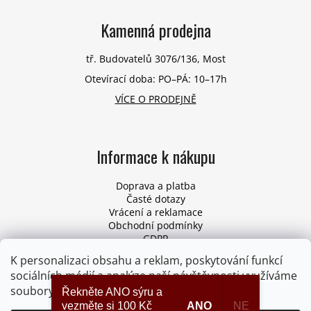
Kamenná prodejna
tř. Budovatelů 3076/136, Most
Otevírací doba: PO–PÁ: 10–17h
VÍCE O PRODEJNĚ
Informace k nákupu
Doprava a platba
Časté dotazy
Vrácení a reklamace
Obchodní podmínky
GDPR
Pro firmy
K personalizaci obsahu a reklam, poskytování funkcí
Odstoupení od smlouvy
sociálních médií a analýze naší návštěvnosti využíváme
soubory cookies. Více informací
ZDE
.
Řekněte ANO sýru a
vezměte si 100 Kč
ANO
NE