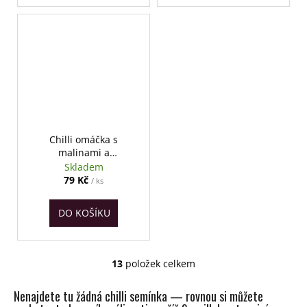
Chilli omáčka s
malinami a
pomerančem BUGA´s
Skladem
79 Kč
/ ks
DO KOŠÍKU
13
položek celkem
O
v
Nenajdete tu žádná chilli semínka — rovnou si můžete
l