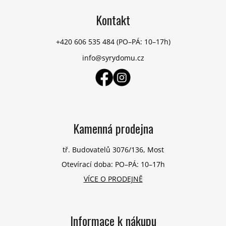
y
á
v
p
Kontakt
ý
a
p
t
+420 606 535 484
(PO–PÁ: 10–17h)
i
í
s
info@syrydomu.cz
u
Kamenná prodejna
tř. Budovatelů 3076/136, Most
Otevírací doba: PO–PÁ: 10–17h
VÍCE O PRODEJNĚ
Informace k nákupu