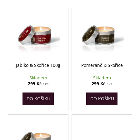
p
a
V
r
j
ý
o
í
p
d
t
i
u
?
s
k
p
t
r
ů
o
Jablko & Skořice 100g
Pomeranč & Skořice
d
HLEDAT
Skladem
Skladem
u
299 Kč
299 Kč
/ ks
/ ks
k
t
D
DO KOŠÍKU
DO KOŠÍKU
ů
o
p
o
r
u