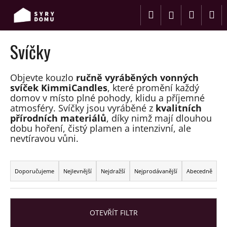
K
Přejít
Hledat
Nákup
M
na
o
Přihlášení
obsah
Zpět
Zpět
š
košík
í
Svíčky
C
k
o
Objevte kouzlo
ručně vyráběných vonných
p
svíček KimmiCandles
, které promění každý
o
domov v místo plné pohody, klidu a příjemné
t
atmosféry. Svíčky jsou vyráběné z
kvalitních
přírodních materiálů
, díky nimž mají dlouhou
ř
dobu hoření, čistý plamen a intenzivní, ale
e
nevtíravou vůni.
b
Ř
u
a
j
Doporučujeme
Nejlevnější
Nejdražší
Nejprodávanější
Abecedně
z
e
e
t
n
e
OTEVŘÍT FILTR
í
n