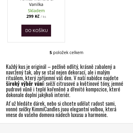
Vanilka
Skladem
299 Kč
/ ks
DO KOŠÍKU
5
položek celkem
O
v
Každý kus je originál – pečlivě odlitý, krásně zabalený a
l
navržený tak, aby se stal nejen dekorací, ale i malým
á
rituálem, který zpříjemní váš den. V naší nabídce najdete
d
široký výběr vůní
: svěží citrusové a květinové tóny, jemné
a
pudrové vůně i teplé kořeněné a dřevité kompozice, které
c
dokonale doplní jakýkoli interiér.
í
Ať už hledáte dárek, nebo si chcete udělat radost sami,
p
vonné svíčky KimmiCandles jsou elegantní volbou, která
r
vnese do vašeho domova nádech luxusu a harmonie.
v
Z
k