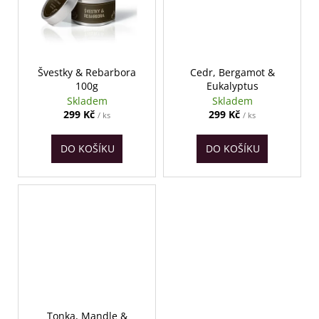
č
u
j
e
m
Švestky & Rebarbora
Cedr, Bergamot &
e
100g
Eukalyptus
Skladem
Skladem
299 Kč
299 Kč
/ ks
/ ks
DO KOŠÍKU
DO KOŠÍKU
Tonka, Mandle &