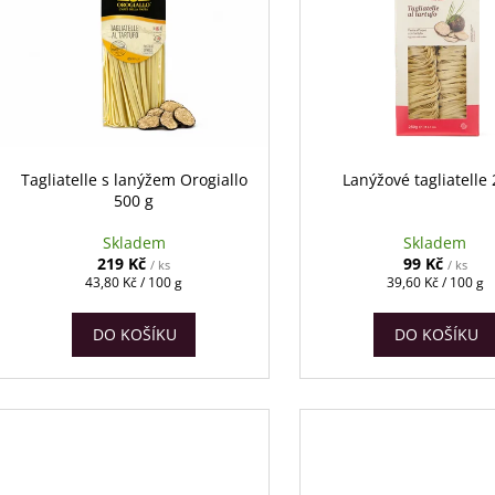
p
p
r
s
o
p
d
r
u
o
k
d
Tagliatelle s lanýžem Orogiallo
Lanýžové tagliatelle
t
500 g
u
ů
k
Skladem
Skladem
t
219 Kč
99 Kč
/ ks
/ ks
Měrná
Měrná
43,80 Kč / 100 g
39,60 Kč / 100 g
ů
cena:
cena:
DO KOŠÍKU
DO KOŠÍKU