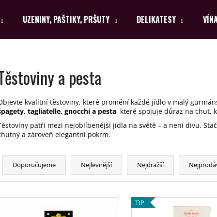
UZENINY, PAŠTIKY, PRŠUTY
DELIKATESY
VÍN
Co potřebujete najít?
Těstoviny a pesta
HLEDAT
Objevte kvalitní těstoviny, které promění každé jídlo v malý gurmán
špagety, tagliatelle, gnocchi a pesta
, které spojuje důraz na chuť, 
Těstoviny patří mezi nejoblíbenější jídla na světě – a není divu. Sta
Doporučujeme
chutný a zároveň elegantní pokrm.
Ř
a
Doporučujeme
Nejlevnější
Nejdražší
Nejprodá
z
e
V
n
TIP
ý