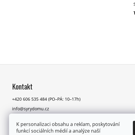
Z
á
p
Kontakt
a
t
+420 606 535 484
(PO–PÁ: 10–17h)
í
info@syrydomu.cz
K personalizaci obsahu a reklam, poskytování
funkcí sociálních médií a analýze naší