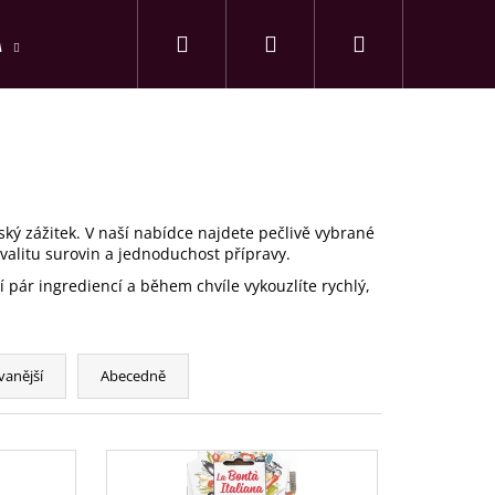
Hledat
Nákupní
A
PŘEDPLATNÉ
Přihlášení
košík
ský zážitek. V naší nabídce najdete pečlivě vybrané
kvalitu surovin a jednoduchost přípravy.
čí pár ingrediencí a během chvíle vykouzlíte rychlý,
vanější
Abecedně