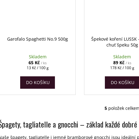
Garofalo Spaghetti No.9 500g
Špekové koření LUSSK 
chuť špeku 50g
Skladem
Skladem
65 Kč
89 Kč
/ ks
/ ks
Měrná
Měrná
13 Kč / 100 g
178 Kč / 100 g
cena:
cena:
DO KOŠÍKU
DO KOŠÍKU
5
položek celke
O
v
Špagety, tagliatelle a gnocchi – základ každé dobré
l
á
d
Naše špagety, tagliatelle i jemné bramborové gnocchi jsou ideální pr