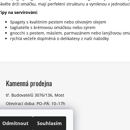
Skvěle drží omáčku, mají perfektní strukturu a vyniknou v jednoduc
a
c
Tipy na servírování:
í
špagety s kvalitním pestem nebo olivovým olejem
p
tagliatelle s krémovou omáčkou nebo sýrem
r
gnocchi s pestem, máslem, parmazánem nebo lanýžovou om
v
rychlá večeře doplněná o delikatesy z naší nabídky
k
y
v
ý
p
i
Kamenná prodejna
s
u
tř. Budovatelů 3076/136, Most
Otevírací doba: PO–PÁ: 10–17h
VÍCE O PRODEJNĚ
Odmítnout
Souhlasím