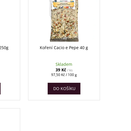
 250g
Koření Cacio e Pepe 40 g
Skladem
39 Kč
/ ks
Měrná
97,50 Kč / 100 g
cena:
DO KOŠÍKU