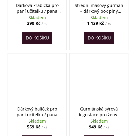
Dárková krabička pro
Střední masový gurmán
paní učitelku / pana
– dárkový box plný
učitele
uzenin
Skladem
Skladem
399 Kč
1 139 Kč
/ ks
/ ks
DO KOŠÍKU
DO KOŠÍKU
Dárkový balíček pro
Gurmánská sýrová
paní učitelku / pana
degustace pro ženy s
učitele
prvotřídní panenkou z
Skladem
Skladem
pršuterie
559 Kč
949 Kč
/ ks
/ ks