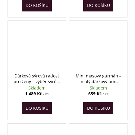
DO KOŠÍKU
DO KOŠÍKU
Dárková sýrová radost
Mini masový gurmán -
pro ženy – výběr sýrů a
malý dárkový box
delikates
uzenin
Skladem
Skladem
1 489 Kč
659 Kč
/ ks
/ ks
DO KOŠÍKU
DO KOŠÍKU