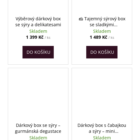
Výběrový dárkový box
🧀 Tajemný sýrový box
se sýry a delikatesami
se sladkými
delikatesami a oříšky
Skladem
Skladem
1 399 Kč
1 489 Kč
/ ks
/ ks
DO KOŠÍKU
DO KOŠÍKU
Dárkový box se sýry –
Dárkový box s čabajkou
gurmánská degustace
a sýry – mini
gurmánská degustace
Skladem
Skladem