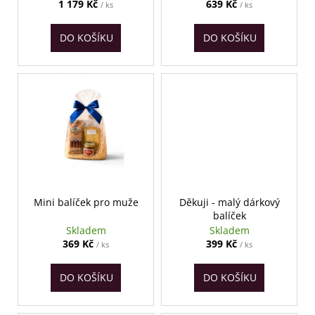
u
č
1 179 Kč
639 Kč
/ ks
/ ks
u
k
j
t
DO KOŠÍKU
DO KOŠÍKU
e
ů
m
e
Mini balíček pro muže
Děkuji - malý dárkový
balíček
Skladem
Skladem
369 Kč
399 Kč
/ ks
/ ks
DO KOŠÍKU
DO KOŠÍKU