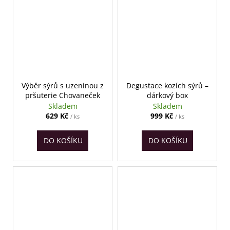
Výběr sýrů s uzeninou z
Degustace kozích sýrů –
pršuterie Chovaneček
dárkový box
Skladem
Skladem
629 Kč
999 Kč
/ ks
/ ks
DO KOŠÍKU
DO KOŠÍKU