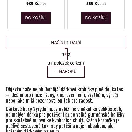
989 Kč
559 Kč
/ ks
/ ks
DO KOŠÍKU
DO KOŠÍKU
NAČÍST 1 DALŠÍ
S
2
1
t
O
r
31
položek celkem
v
á
l
NAHORU
n
k
á
o
d
Objevte naše nejoblíbenější dárkové krabičky plné delikates
v
a
– ideální pro muže i ženy, k narozeninám, svátkům, výročí
á
c
nebo jako milá pozornost jen tak pro radost.
n
í
í
Dárkové boxy Syrydomu.cz nabízíme v několika velikostech,
p
od malých dárků pro potěšení až po velké gurmánské balíčky
r
pro skutečné milovníky kvalitních chutí. Každá krabička je
v
pečlivě sestavená tak, aby potěšila nejen obsahem, ale i
k
krásným dárkovým balením.