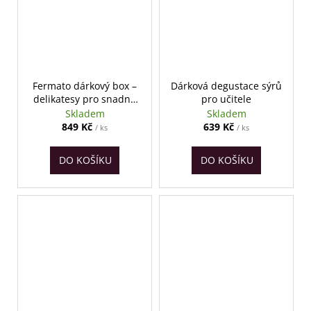
Fermato dárkový box –
Dárková degustace sýrů
delikatesy pro snadné
pro učitele
vaření
Skladem
Skladem
849 Kč
639 Kč
/ ks
/ ks
DO KOŠÍKU
DO KOŠÍKU