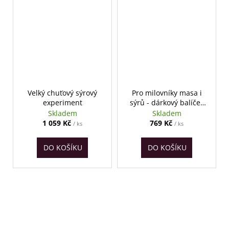
Velký chuťový sýrový
Pro milovníky masa i
experiment
sýrů - dárkový balíček
pro muže
Skladem
Skladem
1 059 Kč
769 Kč
/ ks
/ ks
DO KOŠÍKU
DO KOŠÍKU