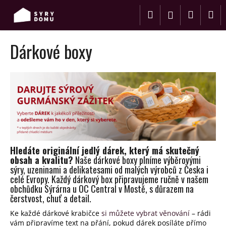
K
Přejít
Hledat
Nákup
M
na
o
Přihlášení
obsah
Zpět
Zpět
š
košík
í
Dárkové boxy
C
k
o
p
o
t
ř
e
b
Hledáte originální jedlý dárek, který má skutečný
u
obsah a kvalitu?
Naše dárkové boxy plníme výběrovými
sýry, uzeninami a delikatesami od malých výrobců z Česka i
j
celé Evropy. Každý dárkový box připravujeme ručně v našem
e
obchůdku Sýrárna u OC Central v Mostě, s důrazem na
t
čerstvost, chuť a detail.
e
Ke každé dárkové krabičc
e
si můžete vybrat věnování
– rádi
n
vám připravíme text na přání, pokud dárek posíláte přímo