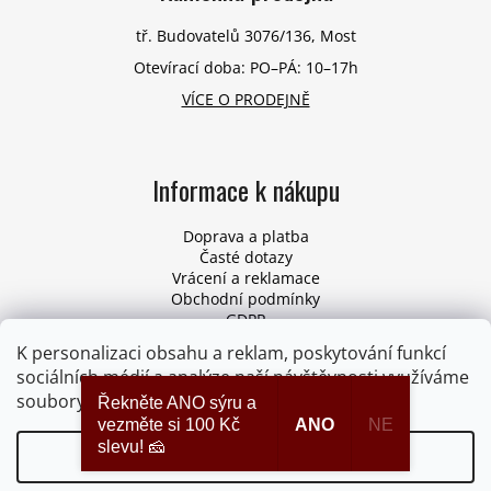
tř. Budovatelů 3076/136, Most
Otevírací doba: PO–PÁ: 10–17h
VÍCE O PRODEJNĚ
Informace k nákupu
Doprava a platba
Časté dotazy
Vrácení a reklamace
Obchodní podmínky
GDPR
Pro firmy
K personalizaci obsahu a reklam, poskytování funkcí
Odstoupení od smlouvy
sociálních médií a analýze naší návštěvnosti využíváme
soubory cookies. Více informací
ZDE
.
Řekněte ANO sýru a
vezměte si 100 Kč
ANO
NE
slevu! 🧀
Nastavení
Vytvořil Shoptet