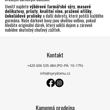
y
Uvnitř najdete
výběrové farmářské sýry
,
masové
v
delikatesy
,
pršuty
,
kvalitní víno
,
pražené oříšky
,
ý
čokoládové pralinky
a další dobroty, které potěší každého
gurmána. Naše dárkové boxy jsou skvělou volbou, pokud
p
hledáte originální dárek, který udělá dojem a zároveň
i
nabídne skutečný chuťový zážitek.
s
u
Z
á
p
Kontakt
a
t
+420 606 535 484
(PO–PÁ: 10–17h)
í
info@syrydomu.cz
Kamenná prodejna