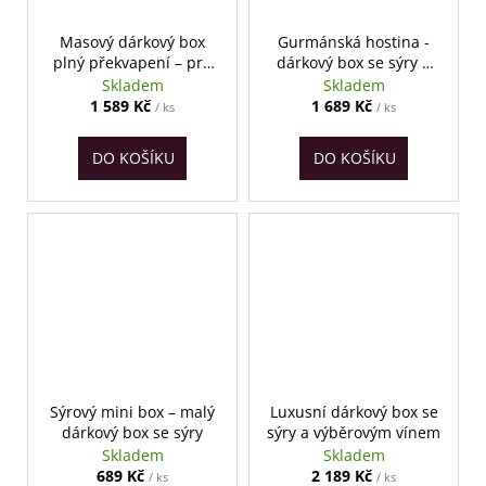
Masový dárkový box
Gurmánská hostina -
plný překvapení – pro
dárkový box se sýry a
masožrouty
uzeninami
Skladem
Skladem
1 589 Kč
1 689 Kč
/ ks
/ ks
DO KOŠÍKU
DO KOŠÍKU
Sýrový mini box – malý
Luxusní dárkový box se
dárkový box se sýry
sýry a výběrovým vínem
Skladem
Skladem
689 Kč
2 189 Kč
/ ks
/ ks