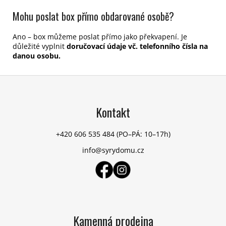
Mohu poslat box přímo obdarované osobě?
Ano – box můžeme poslat přímo jako překvapení. Je
důležité vyplnit
doručovací údaje vč. telefonního čísla na
danou osobu.
Z
á
p
Kontakt
a
t
+420 606 535 484
(PO–PÁ: 10–17h)
í
info@syrydomu.cz
Kamenná prodejna