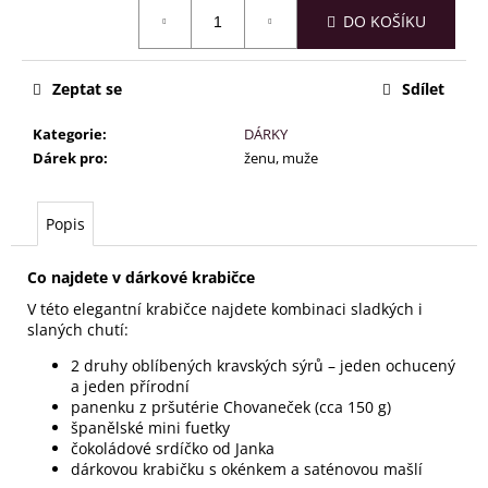
č
Měrná
DO KOŠÍKU
u
cena:
j
e
Zeptat se
Sdílet
m
e
Kategorie
:
DÁRKY
Dárek pro
:
ženu, muže
Popis
Co najdete v dárkové krabičce
V této elegantní krabičce najdete kombinaci sladkých i
slaných chutí:
2 druhy oblíbených kravských sýrů – jeden ochucený
a jeden přírodní
panenku z pršutérie Chovaneček (cca 150 g)
španělské mini fuetky
čokoládové srdíčko od Janka
dárkovou krabičku s okénkem a saténovou mašlí