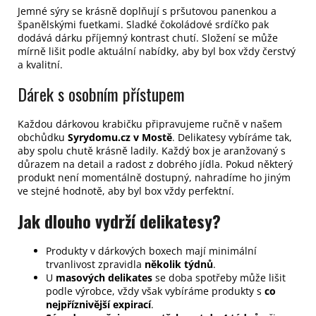
Jemné sýry se krásně doplňují s pršutovou panenkou a
španělskými fuetkami. Sladké čokoládové srdíčko pak
dodává dárku příjemný kontrast chutí. Složení se může
mírně lišit podle aktuální nabídky, aby byl box vždy čerstvý
a kvalitní.
Dárek s osobním přístupem
Každou dárkovou krabičku připravujeme ručně v našem
obchůdku
Syrydomu.cz v Mostě
. Delikatesy vybíráme tak,
aby spolu chutě krásně ladily. Každý box je aranžovaný s
důrazem na detail a radost z dobrého jídla. Pokud některý
produkt není momentálně dostupný, nahradíme ho jiným
ve stejné hodnotě, aby byl box vždy perfektní.
Jak dlouho vydrží delikatesy?
Produkty v dárkových boxech mají minimální
trvanlivost zpravidla
několik týdnů
.
U
masových delikates
se doba spotřeby může lišit
podle výrobce, vždy však vybíráme produkty s
co
nejpříznivější expirací
.