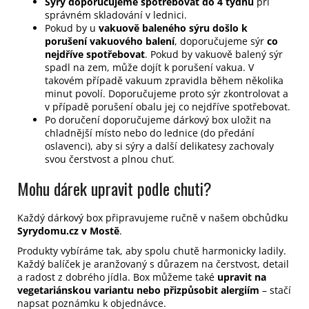
Sýry doporučujeme spotřebovat do 4 týdnů
při
správném skladování v lednici.
Pokud by u
vakuově baleného sýru došlo k
porušení vakuového balení
, doporučujeme sýr
co
nejdříve spotřebovat
. Pokud by vakuově balený sýr
spadl na zem, může dojít k porušení vakua. V
takovém případě vakuum zpravidla během několika
minut povolí. Doporučujeme proto sýr zkontrolovat a
v případě porušení obalu jej co nejdříve spotřebovat.
Po doručení doporučujeme dárkový box uložit na
chladnější místo nebo do lednice (do předání
oslavenci), aby si sýry a další delikatesy zachovaly
svou čerstvost a plnou chuť.
Mohu dárek upravit podle chuti?
Každý dárkový box připravujeme ručně v našem obchůdku
Syrydomu.cz v Mostě
.
Produkty vybíráme tak, aby spolu chutě harmonicky ladily.
Každý balíček je aranžovaný s důrazem na čerstvost, detail
a radost z dobrého jídla. Box můžeme také
upravit na
vegetariánskou variantu nebo přizpůsobit alergiím
– stačí
napsat poznámku k objednávce.