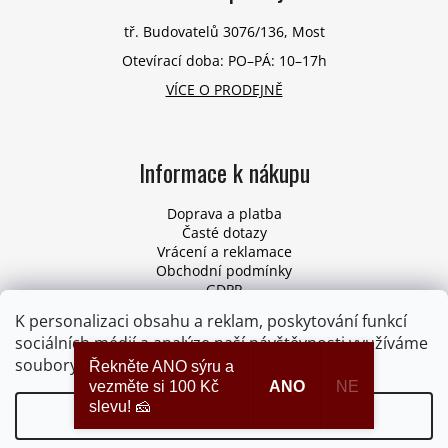
tř. Budovatelů 3076/136, Most
Otevírací doba: PO–PÁ: 10–17h
VÍCE O PRODEJNĚ
Informace k nákupu
Doprava a platba
Časté dotazy
Vrácení a reklamace
Obchodní podmínky
GDPR
Pro firmy
K personalizaci obsahu a reklam, poskytování funkcí
Odstoupení od smlouvy
sociálních médií a analýze naší návštěvnosti využíváme
soubory cookies. Více informací
ZDE
.
Řekněte ANO sýru a
vezměte si 100 Kč
ANO
NE
slevu! 🧀
Nastavení
Vytvořil Shoptet