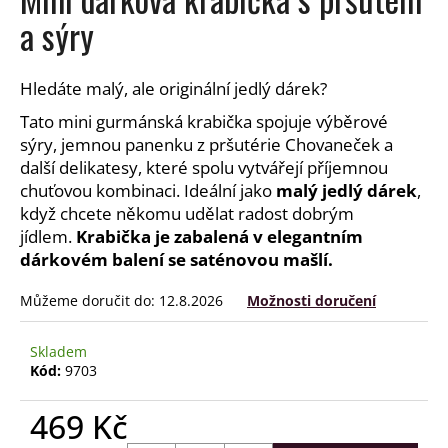
a
a sýry
j
í
Hledáte malý, ale originální jedlý dárek?
t
Tato mini gurmánská krabička spojuje výběrové
?
sýry, jemnou panenku z pršutérie Chovaneček a
další delikatesy, které spolu vytvářejí příjemnou
chuťovou kombinaci. Ideální jako
malý jedlý dárek
,
když chcete někomu udělat radost dobrým
HLEDAT
jídlem.
Krabička je zabalená v elegantním
dárkovém balení se saténovou mašlí.
Můžeme doručit do:
12.8.2026
Možnosti doručení
D
o
Skladem
p
Kód:
9703
o
r
469 Kč
u