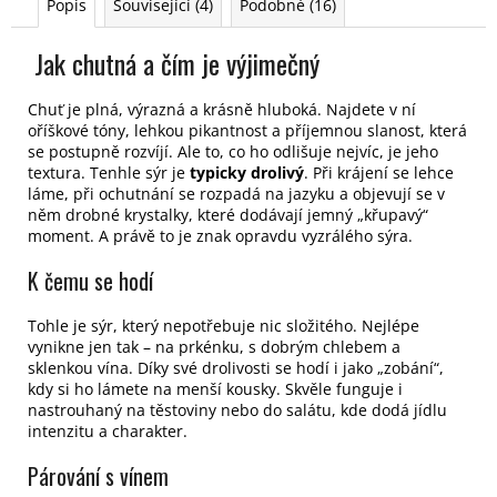
Popis
Související (4)
Podobné (16)
Jak chutná a čím je výjimečný
Chuť je plná, výrazná a krásně hluboká. Najdete v ní
oříškové tóny, lehkou pikantnost a příjemnou slanost, která
se postupně rozvíjí. Ale to, co ho odlišuje nejvíc, je jeho
textura. Tenhle sýr je
typicky drolivý
. Při krájení se lehce
láme, při ochutnání se rozpadá na jazyku a objevují se v
něm drobné krystalky, které dodávají jemný „křupavý“
moment. A právě to je znak opravdu vyzrálého sýra.
K čemu se hodí
Tohle je sýr, který nepotřebuje nic složitého. Nejlépe
vynikne jen tak – na prkénku, s dobrým chlebem a
sklenkou vína. Díky své drolivosti se hodí i jako „zobání“,
kdy si ho lámete na menší kousky. Skvěle funguje i
nastrouhaný na těstoviny nebo do salátu, kde dodá jídlu
intenzitu a charakter.
Párování s vínem