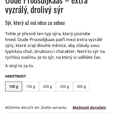
a
vyzrálý, drolivý sýr
j
í
Sýr, který už má něco za sebou
t
?
Tohle je přesně ten typ sýra, který poznáte
hned. Oude Proosdijkaas patří mezi extra vyzrálé
sýry, které zrají dlouhé měsíce, aby získaly svou
typickou chuť, strukturu i charakter. Není to sýr na
rychlou svačinu. Je to sýr, na který si uděláte čas.
HLEDAT
A stojí to za to.
HMOTNOST
D
100 g
150 g
200 g
250 g
300 g
o
p
o
r
Můžeme doručit do:
Zvolte variantu
Možnosti doručení
u