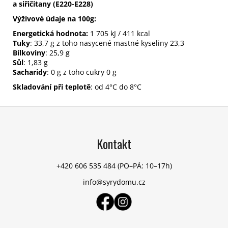
a siřičitany (E220-E228)
Výživové údaje na 100g:
Energetická hodnota:
1 705 kJ / 411 kcal
Tuky
: 33,7 g z toho nasycené mastné kyseliny 23,3
Bílkoviny
: 25,9 g
Sůl
: 1,83 g
Sacharidy
: 0 g z toho cukry 0 g
Skladování při teplotě
: od 4°C do 8°C
Z
á
p
Kontakt
a
t
+420 606 535 484
(PO–PÁ: 10–17h)
í
info@syrydomu.cz