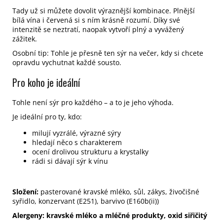
Tady už si můžete dovolit výraznější kombinace. Plnější
bílá vína i červená si s ním krásně rozumí. Díky své
intenzitě se neztratí, naopak vytvoří plný a vyvážený
zážitek.
Osobní tip: Tohle je přesně ten sýr na večer, kdy si chcete
opravdu vychutnat každé sousto.
Pro koho je ideální
Tohle není sýr pro každého – a to je jeho výhoda.
Je ideální pro ty, kdo:
milují vyzrálé, výrazné sýry
hledají něco s charakterem
ocení drolivou strukturu a krystalky
rádi si dávají sýr k vínu
Složení:
pasterované kravské mléko, sůl, zákys, živočišné
syřidlo, konzervant (E251), barvivo (E160b(ii))
Alergeny:
kravské mléko a mléčné produkty, oxid siřičitý