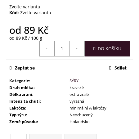
č
u
Zvolte variantu
Kód:
Zvolte variantu
j
e
od
89 Kč
m
e
Měrná
od 89 Kč / 100 g
cena:
DO KOŠÍKU
Zeptat se
Sdílet
Kategorie
:
SÝRY
Druh mléka
:
kravské
Délka zrání
:
extra zralé
Intenzita chuti
:
výrazná
Laktóza
:
minimální % laktózy
Typ sýru
:
Neochucený
Země původu
:
Holandsko