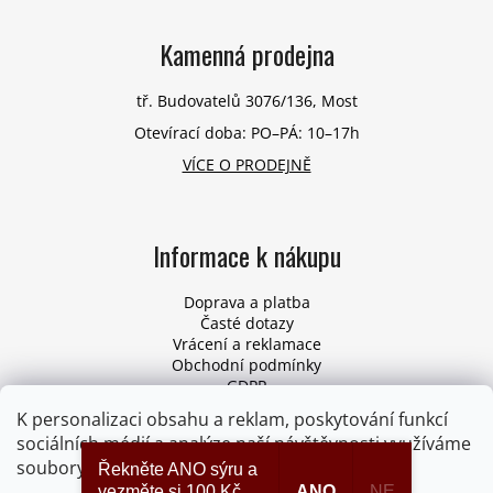
Kamenná prodejna
tř. Budovatelů 3076/136, Most
Otevírací doba: PO–PÁ: 10–17h
VÍCE O PRODEJNĚ
Informace k nákupu
Doprava a platba
Časté dotazy
Vrácení a reklamace
Obchodní podmínky
GDPR
Pro firmy
K personalizaci obsahu a reklam, poskytování funkcí
Odstoupení od smlouvy
sociálních médií a analýze naší návštěvnosti využíváme
soubory cookies. Více informací
ZDE
.
Řekněte ANO sýru a
vezměte si 100 Kč
ANO
NE