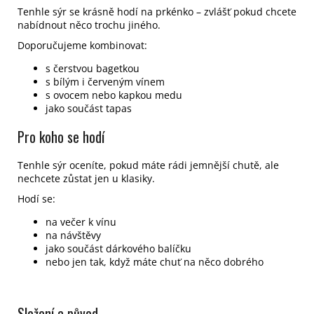
Tenhle sýr se krásně hodí na prkénko – zvlášť pokud chcete
nabídnout něco trochu jiného.
Doporučujeme kombinovat:
s čerstvou bagetkou
s bílým i červeným vínem
s ovocem nebo kapkou medu
jako součást tapas
Pro koho se hodí
Tenhle sýr oceníte, pokud máte rádi jemnější chutě, ale
nechcete zůstat jen u klasiky.
Hodí se:
na večer k vínu
na návštěvy
jako součást dárkového balíčku
nebo jen tak, když máte chuť na něco dobrého
Složení a původ