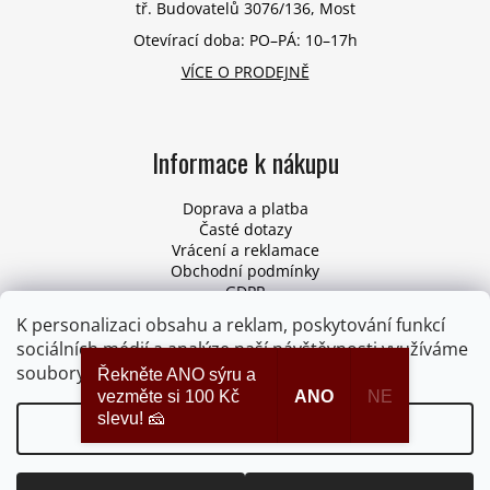
tř. Budovatelů 3076/136, Most
Otevírací doba: PO–PÁ: 10–17h
VÍCE O PRODEJNĚ
Informace k nákupu
Doprava a platba
Časté dotazy
Vrácení a reklamace
Obchodní podmínky
GDPR
Pro firmy
K personalizaci obsahu a reklam, poskytování funkcí
Odstoupení od smlouvy
sociálních médií a analýze naší návštěvnosti využíváme
soubory cookies. Více informací
ZDE
.
Řekněte ANO sýru a
vezměte si 100 Kč
ANO
NE
slevu! 🧀
Nastavení
Vytvořil Shoptet
Copyright 2026
Syrydomu.cz
. Všechna práva vyhrazena.