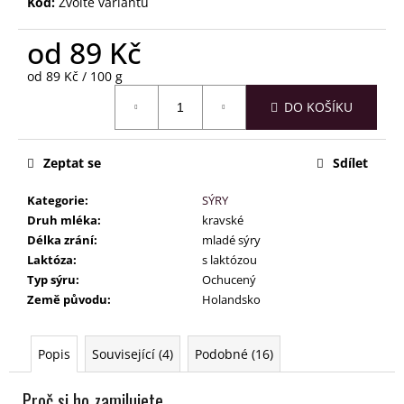
č
Kód:
Zvolte variantu
u
j
od
89 Kč
e
Měrná
od 89 Kč / 100 g
m
cena:
e
DO KOŠÍKU
Zeptat se
Sdílet
Kategorie
:
SÝRY
Druh mléka
:
kravské
Délka zrání
:
mladé sýry
Laktóza
:
s laktózou
Typ sýru
:
Ochucený
Země původu
:
Holandsko
Popis
Související (4)
Podobné (16)
Proč si ho zamilujete