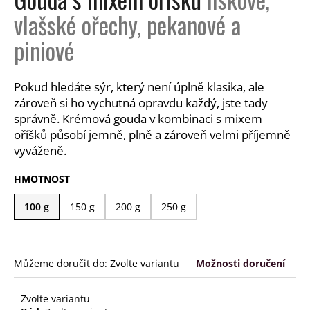
a
vlašské ořechy, pekanové a
j
piniové
í
t
?
Pokud hledáte sýr, který není úplně klasika, ale
zároveň si ho vychutná opravdu každý, jste tady
správně. Krémová gouda v kombinaci s mixem
oříšků působí jemně, plně a zároveň velmi příjemně
vyváženě.
HLEDAT
HMOTNOST
100 g
150 g
200 g
250 g
D
o
p
Můžeme doručit do:
Zvolte variantu
Možnosti doručení
o
r
u
Zvolte variantu