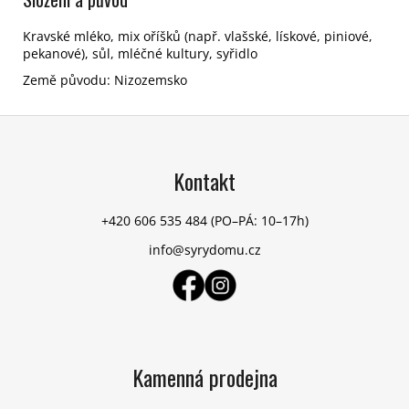
Kravské mléko, mix oříšků (např. vlašské, lískové, piniové,
pekanové), sůl, mléčné kultury, syřidlo
Země původu: Nizozemsko
Z
á
p
Kontakt
a
t
+420 606 535 484
(PO–PÁ: 10–17h)
í
info@syrydomu.cz
Kamenná prodejna