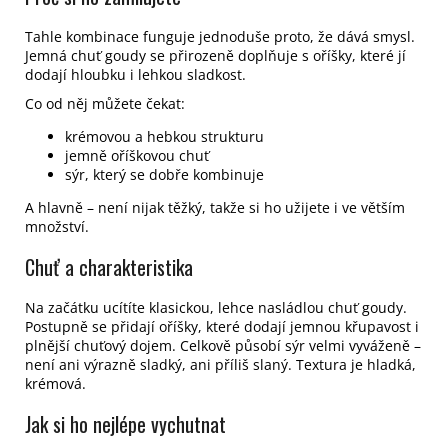
Tahle kombinace funguje jednoduše proto, že dává smysl.
Jemná chuť goudy se přirozeně doplňuje s oříšky, které jí
dodají hloubku i lehkou sladkost.
Co od něj můžete čekat:
krémovou a hebkou strukturu
jemně oříškovou chuť
sýr, který se dobře kombinuje
A hlavně – není nijak těžký, takže si ho užijete i ve větším
množství.
Chuť a charakteristika
Na začátku ucítíte klasickou, lehce nasládlou chuť goudy.
Postupně se přidají oříšky, které dodají jemnou křupavost i
plnější chuťový dojem. Celkově působí sýr velmi vyváženě –
není ani výrazně sladký, ani příliš slaný. Textura je hladká,
krémová.
Jak si ho nejlépe vychutnat