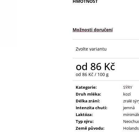
HMOTNOST
Možnosti doručení
Zvolte variantu
od
86 Kč
Měrná
od 86 Kč / 100 g
cena:
Kategorie
:
SÝRY
Druh mléka
:
kozí
Délka zrání
:
zralé sýr
Intenzita chuti
:
jemná
Laktóza
:
minimáln
Typ sýru
:
Neochu
Země původu
:
Holands