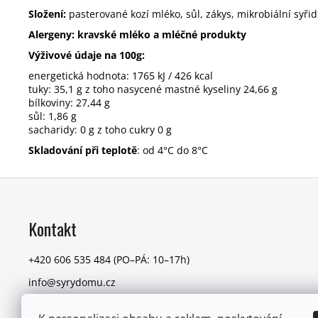
Složení:
pasterované kozí mléko, sůl, zákys, mikrobiální syřid
Alergeny:
kravské mléko a mléčné produkty
Výživové údaje na 100g:
energetická hodnota: 1765 kJ / 426 kcal
tuky: 35,1 g z toho nasycené mastné kyseliny 24,66 g
bílkoviny: 27,44 g
sůl: 1,86 g
sacharidy: 0 g z toho cukry 0 g
Skladování při teplotě
: od 4°C do 8°C
Z
á
p
Kontakt
a
t
+420 606 535 484
(PO–PÁ: 10–17h)
í
info@syrydomu.cz