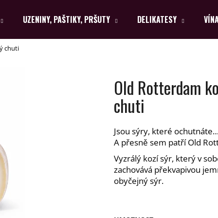
UZENINY, PAŠTIKY, PRŠUTY
DELIKATESY
VÍN
ý chuti
Co potřebujete najít?
Old Rotterdam koz
HLEDAT
chuti
Jsou sýry, které ochutnáte…
Doporučujeme
A přesně sem patří Old Ro
Vyzrálý kozí sýr, který v sob
zachovává překvapivou jemno
obyčejný sýr.