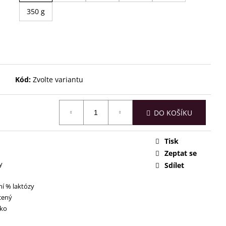
350 g
Kód:
Zvolte variantu
DO KOŠÍKU
Tisk
Zeptat se
y
Sdílet
í % laktózy
cený
ko