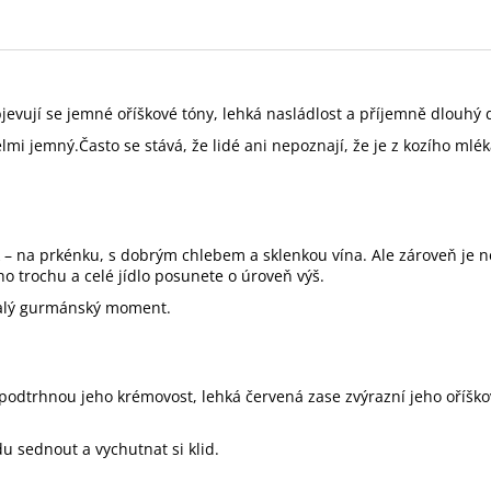
evují se jemné oříškové tóny, lehká nasládlost a příjemně dlouhý do
velmi jemný.Často se stává, že lidé ani nepoznají, že je z kozího mlé
tak – na prkénku, s dobrým chlebem a sklenkou vína. Ale zároveň je n
 trochu a celé jídlo posunete o úroveň výš.
 malý gurmánský moment.
ně podtrhnou jeho krémovost, lehká červená zase zvýrazní jeho oříšk
du sednout a vychutnat si klid.