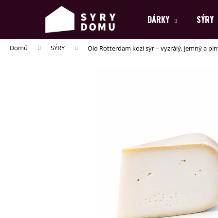
K
Přejít
na
o
DÁRKY
SÝRY
obsah
Zpět
Zpět
š
do
do
í
Domů
SÝRY
Old Rotterdam kozí sýr – vyzrálý, jemný a pln
k
obchodu
obchodu