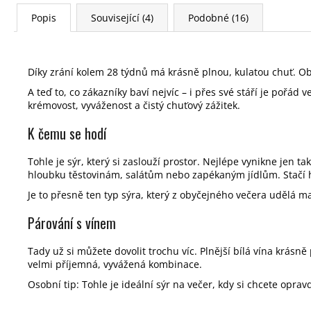
Popis
Související (4)
Podobné (16)
Díky zrání kolem 28 týdnů má krásně plnou, kulatou chuť. Obj
A teď to, co zákazníky baví nejvíc – i přes své stáří je pořád 
krémovost, vyváženost a čistý chuťový zážitek.
K čemu se hodí
Tohle je sýr, který si zaslouží prostor. Nejlépe vynikne jen 
hloubku těstovinám, salátům nebo zapékaným jídlům. Stačí ho
Je to přesně ten typ sýra, který z obyčejného večera udělá
Párování s vínem
Tady už si můžete dovolit trochu víc. Plnější bílá vína krás
velmi příjemná, vyvážená kombinace.
Osobní tip: Tohle je ideální sýr na večer, kdy si chcete oprav