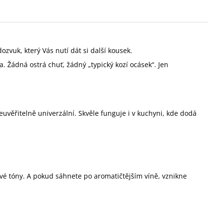
zvuk, který Vás nutí dát si další kousek.
ka. Žádná ostrá chuť, žádný „typický kozí ocásek“. Jen
euvěřitelně univerzální. Skvěle funguje i v kuchyni, kde dodá
ové tóny. A pokud sáhnete po aromatičtějším víně, vznikne