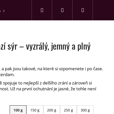
Hledat
Nákupní
A
PŘEDPLATNÉ
Přihlášení
košík
í sýr – vyzrálý, jemný a plný
 a pak jsou takové, na které si vzpomenete i po čase.
tterdam.
ě spojuje to nejlepší z delšího zrání a zároveň si
st. Už na první ochutnání je jasné, že tohle není
100 g
150 g
200 g
250 g
300 g