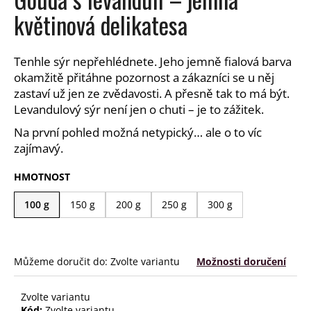
a
květinová delikatesa
j
í
Tenhle sýr nepřehlédnete. Jeho jemně fialová barva
t
okamžitě přitáhne pozornost a zákazníci se u něj
?
zastaví už jen ze zvědavosti. A přesně tak to má být.
Levandulový sýr není jen o chuti – je to zážitek.
Na první pohled možná netypický… ale o to víc
zajímavý.
HLEDAT
HMOTNOST
100 g
150 g
200 g
250 g
300 g
D
o
p
Můžeme doručit do:
Zvolte variantu
Možnosti doručení
o
r
u
Zvolte variantu
Kód:
Zvolte variantu