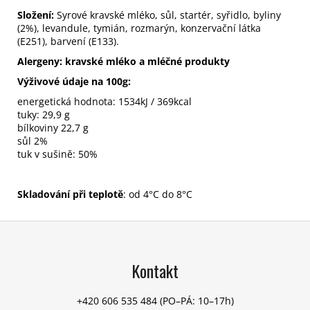
Složení:
Syrové kravské mléko, sůl, startér, syřidlo, byliny
(2%), levandule, tymián, rozmarýn, konzervační látka
(E251), barvení (E133).
Alergeny:
kravské mléko a mléčné produkty
Výživové údaje na 100g:
energetická hodnota: 1534kJ / 369kcal
tuky: 29,9 g
bílkoviny 22,7 g
sůl 2%
tuk v sušině: 50%
Skladování při teplotě
: od 4°C do 8°C
Z
á
p
Kontakt
a
t
+420 606 535 484
(PO–PÁ: 10–17h)