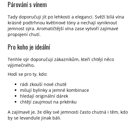
Párování s vínem
Tady doporučuji jít po lehkosti a eleganci. Svěží bílá vína
krásně podtrhnou květinové tóny a nechají vyniknout
jemnost sýra. Aromatičtější vína zase vytvoří zajímavé
propojení chutí.
Pro koho je ideální
Tenhle sýr doporučuji zákazníkům, kteří chtějí něco
výjimečného.
Hodí se pro ty, kdo:
rádi zkouší nové chutě
milují bylinky a jemné kombinace
hledají originální dárek
chtějí zaujmout na prkénku
A zajímavé je, že díky své jemnosti často chutná i těm, kdo
by se levandule jinak báli.