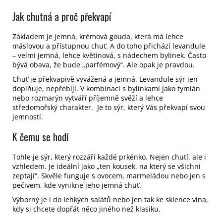
Jak chutná a proč překvapí
Základem je jemná, krémová gouda, která má lehce
máslovou a přístupnou chuť. A do toho přichází levandule
– velmi jemná, lehce květinová, s nádechem bylinek. Často
bývá obava, že bude „parfémový“. Ale opak je pravdou.
Chuť je překvapivě vyvážená a jemná. Levandule sýr jen
doplňuje, nepřebíjí. V kombinaci s bylinkami jako tymián
nebo rozmarýn vytváří příjemně svěží a lehce
středomořský charakter. Je to sýr, který Vás překvapí svou
jemností.
K čemu se hodí
Tohle je sýr, který rozzáří každé prkénko. Nejen chutí, ale i
vzhledem. Je ideální jako „ten kousek, na který se všichni
zeptají“. Skvěle funguje s ovocem, marmeládou nebo jen s
pečivem, kde vynikne jeho jemná chuť.
Výborný je i do lehkých salátů nebo jen tak ke sklence vína,
kdy si chcete dopřát něco jiného než klasiku.