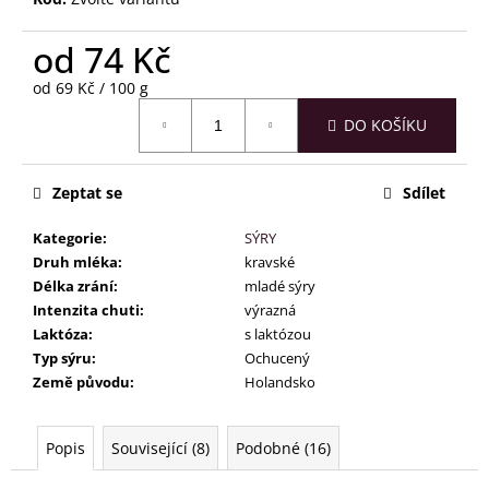
č
u
od
74 Kč
j
e
Měrná
od 69 Kč / 100 g
m
cena:
e
DO KOŠÍKU
Zeptat se
Sdílet
Kategorie
:
SÝRY
Druh mléka
:
kravské
Délka zrání
:
mladé sýry
Intenzita chuti
:
výrazná
Laktóza
:
s laktózou
Typ sýru
:
Ochucený
Země původu
:
Holandsko
Popis
Související (8)
Podobné (16)