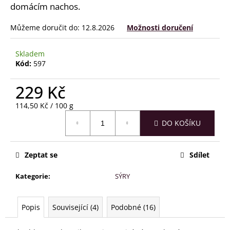
č
domácím nachos.
u
j
Můžeme doručit do:
12.8.2026
Možnosti doručení
e
m
Skladem
e
Kód:
597
229 Kč
Měrná
114,50 Kč / 100 g
cena:
DO KOŠÍKU
Zeptat se
Sdílet
Kategorie
:
SÝRY
Popis
Související (4)
Podobné (16)