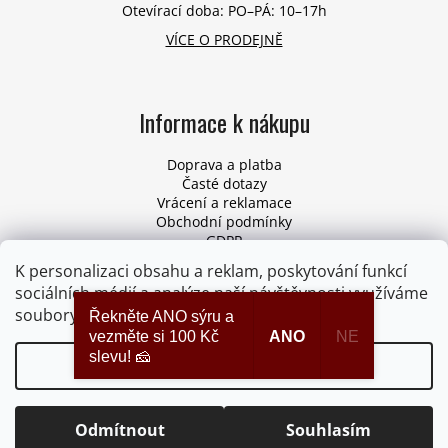
Otevírací doba: PO–PÁ: 10–17h
VÍCE O PRODEJNĚ
Informace k nákupu
Doprava a platba
Časté dotazy
Vrácení a reklamace
Obchodní podmínky
GDPR
Pro firmy
K personalizaci obsahu a reklam, poskytování funkcí
Odstoupení od smlouvy
sociálních médií a analýze naší návštěvnosti využíváme
soubory cookies. Více informací
ZDE
.
Řekněte ANO sýru a
vezměte si 100 Kč
ANO
NE
slevu! 🧀
Nastavení
Vytvořil Shoptet
Copyright 2026
Syrydomu.cz
. Všechna práva vyhrazena.
Upravit nastavení cookies
Odmítnout
Souhlasím
Při nákupu nad 1800 Kč doprava ZDARMA.