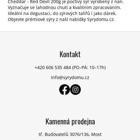
Cheddar - Red Devil 200g je poctivý sýr vyrobený z nan.
Vyznačuje se lahodnou chutí a kvalitním zpracováním.
Ideální na degustaci, do sýrových talířů i jako dárek.
Objevte prémiové sýry z naší nabídky Syrydomu.cz.
Z
á
p
Kontakt
a
t
+420 606 535 484
(PO–PÁ: 10–17h)
í
info@syrydomu.cz
Kamenná prodejna
tř. Budovatelů 3076/136, Most