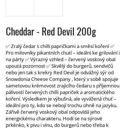
a
j
í
Cheddar - Red Devil 200g
t
?
✅ Zralý čedar s chilli papričkami a směsí koření ✅
Pro milovníky pikantních chutí – ideální ke grilování i
na párty ✅ Výrazný vzhled – červený voskový obal
upoutá pozornost ✅ Skvělý do burgerů, sendvičů
HLEDAT
nebo jen tak s krekry Red Devil je odvážný sýr od
Snowdonia Cheese Company , který v sobě spojuje
sametovou krémovost zrajícího čedaru s příjemnou
D
pálivostí červených chilli papriček a aromatického
o
koření. Výsledkem je výbušná, ale vyvážená chuť –
p
ideální pro ty, kdo se nebojí trochu ohně na jazyku.
o
Zářivě červený voskový obal odpovídá jeho
r
energickému charakteru. Hodí se na sýrové
u
prkénko, k pivu i vínu, do burgerů nebo třeba k