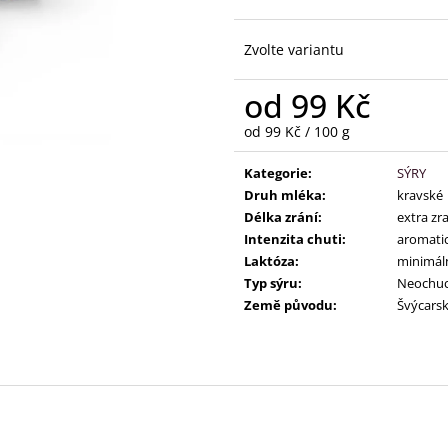
Zvolte variantu
od
99 Kč
Měrná
od 99 Kč / 100 g
cena:
Kategorie
:
SÝRY
Druh mléka
:
kravské
Délka zrání
:
extra zra
Intenzita chuti
:
aromati
Laktóza
:
minimáln
Typ sýru
:
Neochu
Země původu
:
Švýcars