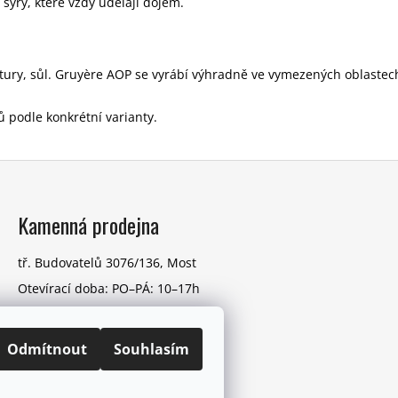
 sýry, které vždy udělají dojem.
ultury, sůl. Gruyère AOP se vyrábí výhradně ve vymezených oblaste
 podle konkrétní varianty.
Kamenná prodejna
tř. Budovatelů 3076/136, Most
Otevírací doba: PO–PÁ: 10–17h
VÍCE O PRODEJNĚ
Odmítnout
Souhlasím