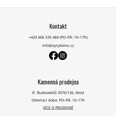
Z
á
p
Kontakt
a
t
+420 606 535 484
(PO–PÁ: 10–17h)
í
info@syrydomu.cz
Kamenná prodejna
tř. Budovatelů 3076/136, Most
Otevírací doba: PO–PÁ: 10–17h
VÍCE O PRODEJNĚ