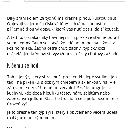
Díky zrání kolem 28 týdnů má krásně plnou, kulatou chuť.
Objevují se jemné oříškové tóny, lehká nasládlost a
příjemně dlouhý dozvuk, který Vás nutí dát si další kousek.
A teď to, co zákazníky baví nejvíc – i přes své stáří je pořád
velmi jemný.Často se stává, že lidé ani nepoznají, že je z
kozího mléka. Žádná ostrá chuť, žádný „typický kozí
ocásek“. Jen krémovost, vyváženost a čistý chuťový zážitek.
K čemu se hodí
Tohle je sýr, který si zaslouží prostor. Nejlépe vynikne jen
tak – na prkénku, s dobrým chlebem a sklenkou vína. Ale
zároveň je neuvěřitelně univerzální. Skvěle funguje i v
kuchyni, kde dodá hloubku těstovinám, salátům nebo
zapékaným jídlům. Stačí ho trochu a celé jídlo posunete o
úroveň výš.
Je to přesně ten typ sýra, který z obyčejného večera udělá
malý gurmánský moment.