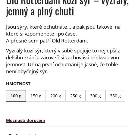
a
jemný a plný chuti
j
í
Jsou sýry, které ochutnáte… a pak jsou takové, na
t
které si vzpomenete i po čase.
?
A přesně sem patří Old Rotterdam.
Vyzrálý kozí sýr, který v sobě spojuje to nejlepší z
delšího zrání a zároveň si zachovává překvapivou
jemnost. Už na první ochutnání je jasné, že tohle
HLEDAT
není obyčejný sýr.
HMOTNOST
D
100 g
150 g
200 g
250 g
300 g
350 g
o
p
o
Možnosti doručení
r
u