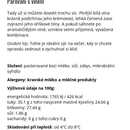
Párování s vínem
Tady už si můžete dovolit trochu víc. Plnější bílá vína
krásně podtrhnou jeho krémovost, lehká červená zase
zvýrazní jeho oříškové tóny. A pokud sáhnete po
aromatičtějším víně, vznikne velmi příjemná, vyvážená
kombinace.
Osobní tip: Tohle je ideální sýr na večer, kdy si chcete
opravdu sednout a vychutnat si klid.
Složení:
pasterované kozí mléko, sůl, zákys, mikrobiální
syřidlo
Alergeny:
kravské mléko a mléčné produkty
Výživové údaje na 100g:
energetická hodnota: 1765 kJ / 426 kcal
tuky: 35,1 g z toho nasycené mastné kyseliny 24,66 g
bílkoviny: 27,44 g
sůl: 1,86 g
sacharidy: 0 g z toho cukry 0 g
Skladování při teplotě
: od 4°C do 8°C