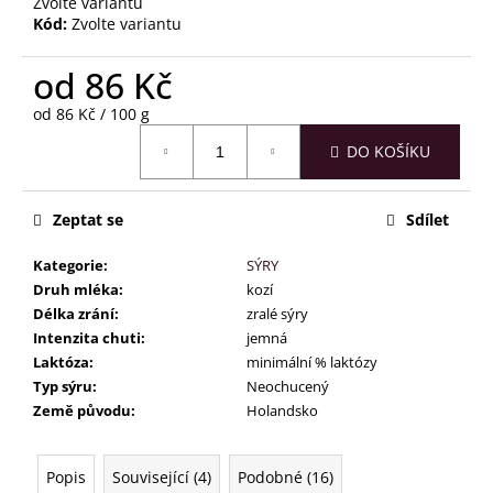
č
Zvolte variantu
u
Kód:
Zvolte variantu
j
e
od
86 Kč
m
Měrná
od 86 Kč / 100 g
e
cena:
DO KOŠÍKU
Zeptat se
Sdílet
Kategorie
:
SÝRY
Druh mléka
:
kozí
Délka zrání
:
zralé sýry
Intenzita chuti
:
jemná
Laktóza
:
minimální % laktózy
Typ sýru
:
Neochucený
Země původu
:
Holandsko
Popis
Související (4)
Podobné (16)