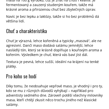
masa na 100 g výrobku, což je znát na chuti i kvalitě.
Je
fermentovaný a zauzený studeným kouřem, takže má
krásné aroma a přirozenou chuť bez zbytečných úprav.
Navíc je bez lepku a laktózy, takže si ho bez problémů dá
většina lidí.
Chuť a charakteristika
Chuť je výrazná, lehce kořeněná a typicky „masová“, ale ne
agresivní. Dančí maso dodává salámu jemnější, lehce
nasládlý tón, který se krásně doplňuje s kouřovým aroma a
kořením. Výsledkem je chuť, která vás baví jíst dál.
Textura je pevná, lehce sušší, ideální na krájení na tenké
plátky.
Pro koho se hodí
Díky tomu, že neobsahuje vepřové maso, je vhodný i pro ty,
kdo se mu z různých důvodů vyhýbají – například pro
adventisty sedmého dne. Zároveň potěší všechny milovníky
masa, kteří chtějí zkusit něco trochu jiného než klasické
salámy.