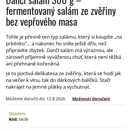
a
fermentovaný salám ze zvěřiny
j
bez vepřového masa
í
t
?
Tohle je přesně ten typ salámu, který si koupíte „na
prkénko“… a nakonec ho sníte ještě dřív, než
připravíte zbytek. Dančí salám má výraznou, ale
zároveň příjemně vyváženou chuť, která není těžká
ani přehnaně kořeněná.
HLEDAT
Je to poctivá delikatesa ze zvěřiny, která se hodí jak
na večer k vínu, tak do dárkových balíčků. Stačí
nakrájet na jemné plátky a vychutnat.
D
o
Můžeme doručit do:
12.8.2026
Možnosti doručení
p
o
Skladem
r
Kód:
6636
u