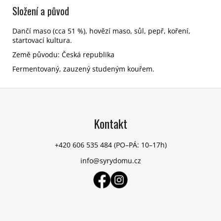
Složení a původ
Dančí maso (cca 51 %), hovězí maso, sůl, pepř, koření,
startovací kultura.
Země původu: Česká republika
Fermentovaný, zauzený studeným kouřem.
Z
á
p
Kontakt
a
t
+420 606 535 484
(PO–PÁ: 10–17h)
í
info@syrydomu.cz