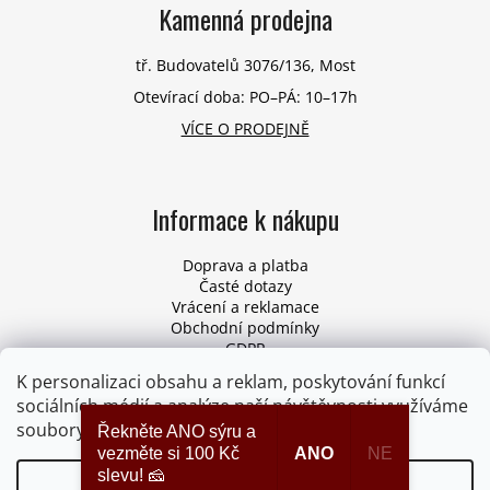
Kamenná prodejna
tř. Budovatelů 3076/136, Most
Otevírací doba: PO–PÁ: 10–17h
VÍCE O PRODEJNĚ
Informace k nákupu
Doprava a platba
Časté dotazy
Vrácení a reklamace
Obchodní podmínky
GDPR
Pro firmy
K personalizaci obsahu a reklam, poskytování funkcí
Odstoupení od smlouvy
sociálních médií a analýze naší návštěvnosti využíváme
soubory cookies. Více informací
ZDE
.
Řekněte ANO sýru a
vezměte si 100 Kč
ANO
NE
slevu! 🧀
Nastavení