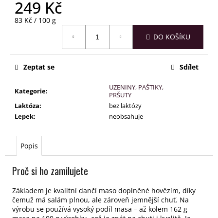
č
249 Kč
u
Měrná
83 Kč / 100 g
j
cena:
e
DO KOŠÍKU
m
e
Zeptat se
Sdílet
UZENINY, PAŠTIKY,
Kategorie
:
PRŠUTY
Laktóza
:
bez laktózy
Lepek
:
neobsahuje
Popis
Proč si ho zamilujete
Základem je kvalitní dančí maso doplněné hovězím, díky
čemuž má salám plnou, ale zároveň jemnější chuť.
Na
výrobu se používá vysoký podíl masa – až kolem 162 g