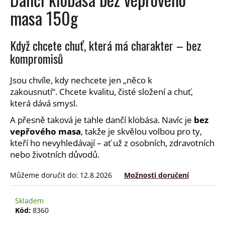
a
masa 150g
j
í
Když chcete chuť, která má charakter – bez
t
kompromisů
?
Jsou chvíle, kdy nechcete jen „něco k
zakousnutí“. Chcete kvalitu, čisté složení a chuť,
která dává smysl.
HLEDAT
A přesně taková je tahle dančí klobása. Navíc je
bez
vepřového masa
, takže je skvělou volbou pro ty,
kteří ho nevyhledávají – ať už z osobních, zdravotních
nebo životních důvodů.
D
o
Můžeme doručit do:
12.8.2026
Možnosti doručení
p
o
Skladem
r
Kód:
8360
u