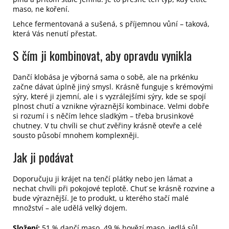
maso, ne koření.
Lehce fermentovaná a sušená, s příjemnou vůní – taková,
která Vás nenutí přestat.
S čím ji kombinovat, aby opravdu vynikla
Dančí klobása je výborná sama o sobě, ale na prkénku
začne dávat úplně jiný smysl. Krásně funguje s krémovými
sýry, které ji zjemní, ale i s vyzrálejšími sýry, kde se spojí
plnost chutí a vznikne výraznější kombinace. Velmi dobře
si rozumí i s něčím lehce sladkým – třeba brusinkové
chutney. V tu chvíli se chuť zvěřiny krásně otevře a celé
sousto působí mnohem komplexněji.
Jak ji podávat
Doporučuju ji krájet na tenčí plátky nebo jen lámat a
nechat chvíli při pokojové teplotě. Chuť se krásně rozvine a
bude výraznější. Je to produkt, u kterého stačí malé
množství – ale udělá velký dojem.
Složení:
51 % dančí maso, 49 % hovězí maso, jedlá sůl,