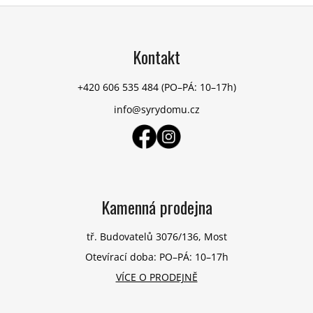
Z
á
p
Kontakt
a
t
+420 606 535 484
(PO–PÁ: 10–17h)
í
info@syrydomu.cz
Kamenná prodejna
tř. Budovatelů 3076/136, Most
Otevírací doba: PO–PÁ: 10–17h
VÍCE O PRODEJNĚ