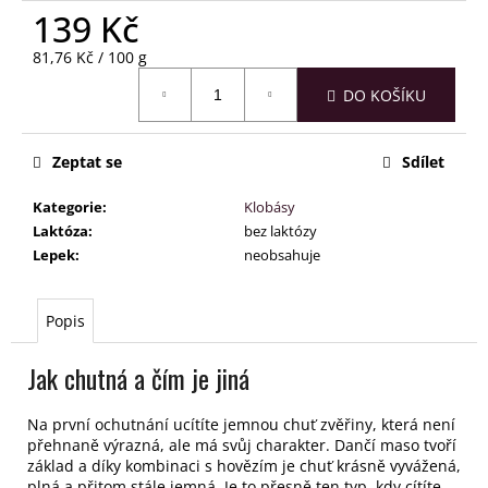
č
139 Kč
u
j
Měrná
81,76 Kč / 100 g
e
cena:
m
DO KOŠÍKU
e
Zeptat se
Sdílet
Kategorie
:
Klobásy
Laktóza
:
bez laktózy
Lepek
:
neobsahuje
Popis
Jak chutná a čím je jiná
Na první ochutnání ucítíte jemnou chuť zvěřiny, která není
přehnaně výrazná, ale má svůj charakter. Dančí maso tvoří
základ a díky kombinaci s hovězím je chuť krásně vyvážená,
plná a přitom stále jemná. Je to přesně ten typ, kdy cítíte