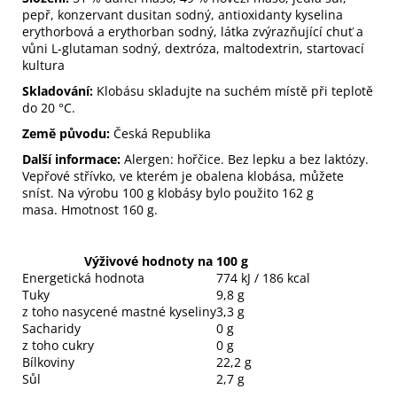
pepř, konzervant dusitan sodný, antioxidanty kyselina
erythorbová a erythorban sodný, látka zvýrazňující chuť a
vůni L-glutaman sodný, dextróza, maltodextrin, startovací
kultura
Skladování:
Klobásu skladujte na suchém místě při teplotě
do 20 °C.
Země původu:
Česká Republika
Další informace:
Alergen: hořčice. Bez lepku a bez laktózy.
Vepřové střívko, ve kterém je obalena klobása, můžete
sníst. Na výrobu 100 g klobásy bylo použito 162 g
masa. Hmotnost 160 g.
Výživové hodnoty na 100 g
Energetická hodnota
774 kJ / 186 kcal
Tuky
9,8 g
z toho nasycené mastné kyseliny
3,3 g
Sacharidy
0 g
z toho cukry
0 g
Bílkoviny
22,2 g
Sůl
2,7 g