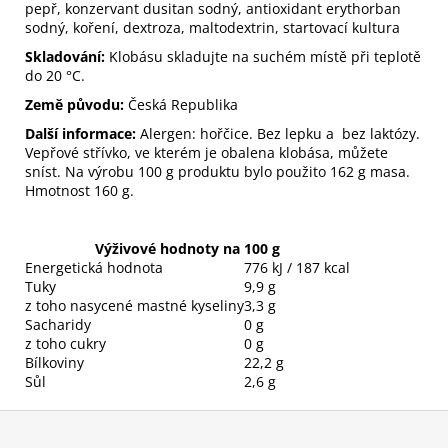
pepř, konzervant dusitan sodný, antioxidant erythorban
sodný, koření, dextroza, maltodextrin, startovací kultura
Skladování:
Klobásu skladujte na suchém místě při teplotě
do 20 °C.
Země původu:
Česká Republika
Další informace:
Alergen: hořčice. Bez lepku a bez laktózy.
Vepřové střívko, ve kterém je obalena klobása, můžete
sníst. Na výrobu 100 g produktu bylo použito 162 g masa.
Hmotnost 160 g.
Výživové hodnoty na 100 g
Energetická hodnota
776 kJ / 187 kcal
Tuky
9,9 g
z toho nasycené mastné kyseliny
3,3 g
Sacharidy
0 g
z toho cukry
0 g
Bílkoviny
22,2 g
Sůl
2,6 g
Z