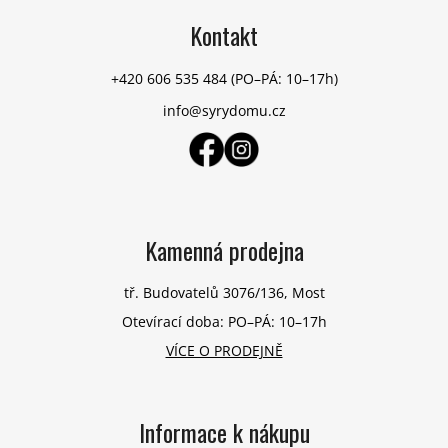
á
p
Kontakt
a
t
+420 606 535 484
(PO–PÁ: 10–17h)
í
info@syrydomu.cz
Kamenná prodejna
tř. Budovatelů 3076/136, Most
Otevírací doba: PO–PÁ: 10–17h
VÍCE O PRODEJNĚ
Informace k nákupu