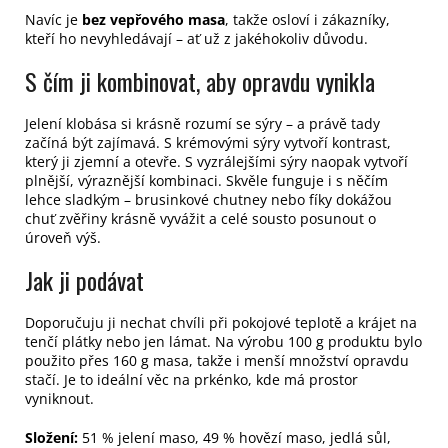
Navíc je
bez vepřového masa
, takže osloví i zákazníky,
kteří ho nevyhledávají – ať už z jakéhokoliv důvodu.
S čím ji kombinovat, aby opravdu vynikla
Jelení klobása si krásně rozumí se sýry – a právě tady
začíná být zajímavá. S krémovými sýry vytvoří kontrast,
který ji zjemní a otevře. S vyzrálejšími sýry naopak vytvoří
plnější, výraznější kombinaci. Skvěle funguje i s něčím
lehce sladkým – brusinkové chutney nebo fíky dokážou
chuť zvěřiny krásně vyvážit a celé sousto posunout o
úroveň výš.
Jak ji podávat
Doporučuju ji nechat chvíli při pokojové teplotě a krájet na
tenčí plátky nebo jen lámat. Na výrobu 100 g produktu bylo
použito přes 160 g masa, takže i menší množství opravdu
stačí.
Je to ideální věc na prkénko, kde má prostor
vyniknout.
Složení:
51 % jelení maso, 49 % hovězí maso, jedlá sůl,