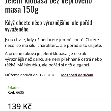
a
masa 150g
j
í
Když chcete něco výraznějšího, ale pořád
t
vyváženého
?
Jsou chvíle, kdy už nechcete jemné chutě. Chcete
něco, co má sílu, charakter… ale pořád si to užijete.
A přesně taková je jelení klobása. Je o krok
HLEDAT
výraznější než dančí, ale není přehnaně ostrá nebo
těžká. Má hloubku, ale pořád si drží eleganci.
Můžeme doručit do:
12.8.2026
Možnosti doručení
D
o
Skladem
p
Kód:
6635
o
r
139 Kč
u