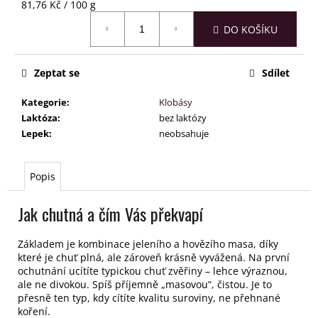
č
Měrná
81,76 Kč / 100 g
u
cena:
DO KOŠÍKU
j
e
m
Zeptat se
Sdílet
e
Kategorie
:
Klobásy
Laktóza
:
bez laktózy
Lepek
:
neobsahuje
Popis
Jak chutná a čím Vás překvapí
Základem je kombinace jeleního a hovězího masa, díky
které je chuť plná, ale zároveň krásně vyvážená.
Na první
ochutnání ucítíte typickou chuť zvěřiny – lehce výraznou,
ale ne divokou. Spíš příjemně „masovou“, čistou. Je to
přesně ten typ, kdy cítíte kvalitu suroviny, ne přehnané
koření.