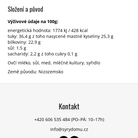
Složení a původ
Výživové údaje na 100g:
energetická hodnota: 1774 kJ / 428 kcal
tuky: 36,4 g z toho nasycené mastné kyseliny 25,3 g
bílkoviny: 22,9 g
sůl: 1,5 g
sacharidy: 2,2 g z toho cukry 0,1 g
Ovčí mléko, sůl, med, mléčné kultury, syřidlo
Země původu: Nizozemsko
Z
á
p
Kontakt
a
t
+420 606 535 484
(PO–PÁ: 10–17h)
í
info@syrydomu.cz