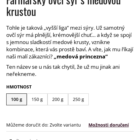
a
krustou
j
í
Tohle je taková „vyšší liga“ mezi sýry. Už samotný
t
ovčí sýr má plnější, krémovější chuť… a když se spojí
?
s jemnou sladkostí medové krusty, vznikne
kombinace, která vás prostě baví. A víte, jak mu říkají
naši malí zákazníci?
„medová princezna“
Ten název se u nás tak chytil, že už mu jinak ani
HLEDAT
neřekneme.
HMOTNOST
D
100 g
150 g
200 g
250 g
o
p
o
Můžeme doručit do:
Zvolte variantu
Možnosti doručení
r
u