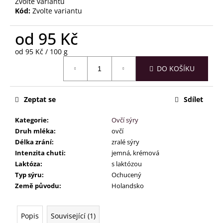
č
Zvolte variantu
u
Kód:
Zvolte variantu
j
e
od
95 Kč
m
Měrná
od 95 Kč / 100 g
e
cena:
DO KOŠÍKU
Zeptat se
Sdílet
Kategorie
:
Ovčí sýry
Druh mléka
:
ovčí
Délka zrání
:
zralé sýry
Intenzita chuti
:
jemná, krémová
Laktóza
:
s laktózou
Typ sýru
:
Ochucený
Země původu
:
Holandsko
Popis
Související (1)