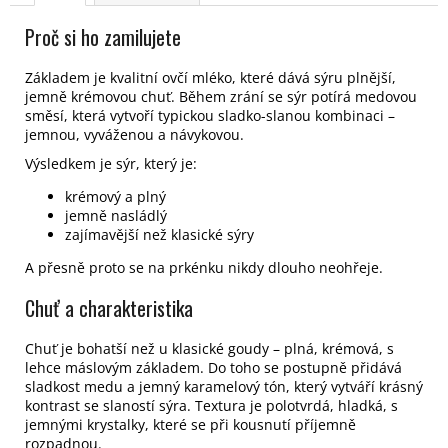
Proč si ho zamilujete
Základem je kvalitní ovčí mléko, které dává sýru plnější,
jemně krémovou chuť. Během zrání se sýr potírá medovou
směsí, která vytvoří typickou sladko-slanou kombinaci –
jemnou, vyváženou a návykovou.
Výsledkem je sýr, který je:
krémový a plný
jemně nasládlý
zajímavější než klasické sýry
A přesně proto se na prkénku nikdy dlouho neohřeje.
Chuť a charakteristika
Chuť je bohatší než u klasické goudy – plná, krémová, s
lehce máslovým základem. Do toho se postupně přidává
sladkost medu a jemný karamelový tón, který vytváří krásný
kontrast se slaností sýra. Textura je polotvrdá, hladká, s
jemnými krystalky, které se při kousnutí příjemně
rozpadnou.