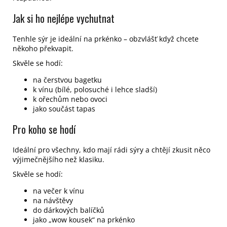
Jak si ho nejlépe vychutnat
Tenhle sýr je ideální na prkénko – obzvlášť když chcete
někoho překvapit.
Skvěle se hodí:
na čerstvou bagetku
k vínu (bílé, polosuché i lehce sladší)
k ořechům nebo ovoci
jako součást tapas
Pro koho se hodí
Ideální pro všechny, kdo mají rádi sýry a chtějí zkusit něco
výjimečnějšího než klasiku.
Skvěle se hodí:
na večer k vínu
na návštěvy
do dárkových balíčků
jako „wow kousek“ na prkénko