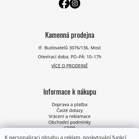
Kamenná prodejna
tř. Budovatelů 3076/136, Most
Otevírací doba: PO–PÁ: 10–17h
VÍCE O PRODEJNĚ
Informace k nákupu
Doprava a platba
Časté dotazy
Vrácení a reklamace
Obchodní podmínky
GDPR
Pro firmy
K personalizaci obsahu a reklam, poskytování funkcí