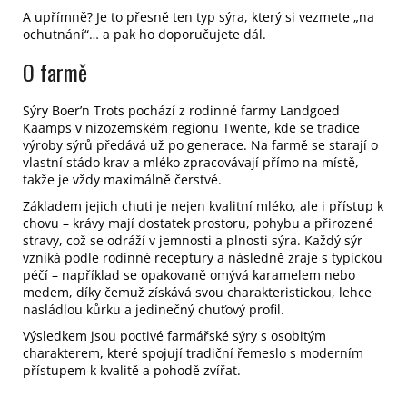
A upřímně? Je to přesně ten typ sýra, který si vezmete „na
ochutnání“… a pak ho doporučujete dál.
O farmě
Sýry Boer’n Trots pochází z rodinné farmy
Landgoed
Kaamps
v nizozemském regionu Twente, kde se tradice
výroby sýrů předává už po generace. Na farmě se starají o
vlastní stádo krav a mléko zpracovávají přímo na místě,
takže je vždy maximálně čerstvé.
Základem jejich chuti je nejen kvalitní mléko, ale i přístup k
chovu – krávy mají dostatek prostoru, pohybu a přirozené
stravy, což se odráží v jemnosti a plnosti sýra.
Každý sýr
vzniká podle rodinné receptury a následně zraje s typickou
péčí – například se opakovaně omývá karamelem nebo
medem, díky čemuž získává svou charakteristickou, lehce
nasládlou kůrku a jedinečný chuťový profil.
Výsledkem jsou poctivé farmářské sýry s osobitým
charakterem, které spojují tradiční řemeslo s moderním
přístupem k kvalitě a pohodě zvířat.