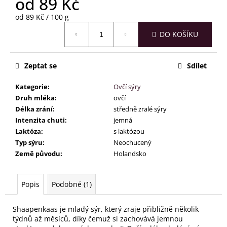
od
89 Kč
č
u
Měrná
od 89 Kč / 100 g
j
cena:
e
DO KOŠÍKU
m
e
Zeptat se
Sdílet
Kategorie
:
Ovčí sýry
Druh mléka
:
ovčí
Délka zrání
:
středně zralé sýry
Intenzita chuti
:
jemná
Laktóza
:
s laktózou
Typ sýru
:
Neochucený
Země původu
:
Holandsko
Popis
Podobné (1)
Shaapenkaas je mladý sýr, který zraje přibližně několik
týdnů až měsíců, díky čemuž si zachovává jemnou