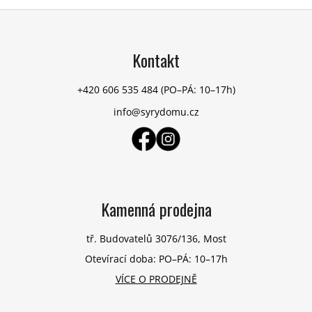
Z
á
p
Kontakt
a
t
+420 606 535 484
(PO–PÁ: 10–17h)
í
info@syrydomu.cz
Kamenná prodejna
tř. Budovatelů 3076/136, Most
Otevírací doba: PO–PÁ: 10–17h
VÍCE O PRODEJNĚ