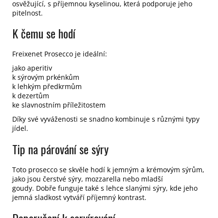
osvěžující, s příjemnou kyselinou, která podporuje jeho
pitelnost.
K čemu se hodí
Freixenet Prosecco je ideální:
jako aperitiv
k sýrovým prkénkům
k lehkým předkrmům
k dezertům
ke slavnostním příležitostem
Díky své vyváženosti se snadno kombinuje s různými typy
jídel.
Tip na párování se sýry
Toto prosecco se skvěle hodí k jemným a krémovým sýrům,
jako jsou čerstvé sýry, mozzarella nebo mladší
goudy. Dobře funguje také s lehce slanými sýry, kde jeho
jemná sladkost vytváří příjemný kontrast.