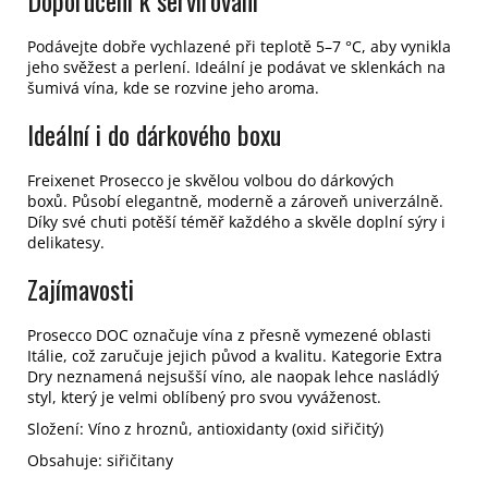
Doporučení k servírování
Podávejte dobře vychlazené při teplotě 5–7 °C, aby vynikla
jeho svěžest a perlení.
Ideální je podávat ve sklenkách na
šumivá vína, kde se rozvine jeho aroma.
Ideální i do dárkového boxu
Freixenet Prosecco je skvělou volbou do dárkových
boxů. Působí elegantně, moderně a zároveň univerzálně.
Díky své chuti potěší téměř každého a skvěle doplní sýry i
delikatesy.
Zajímavosti
Prosecco DOC označuje vína z přesně vymezené oblasti
Itálie, což zaručuje jejich původ a kvalitu. Kategorie Extra
Dry neznamená nejsušší víno, ale naopak lehce nasládlý
styl, který je velmi oblíbený pro svou vyváženost.
Složení: Víno z hroznů, antioxidanty (oxid siřičitý)
Obsahuje: siřičitany