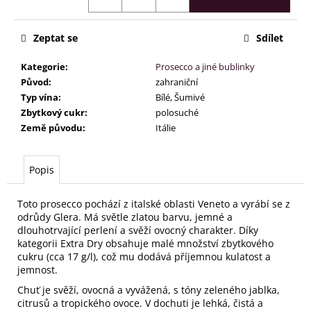
č
u
j
Zeptat se
Sdílet
e
m
Kategorie
:
Prosecco a jiné bublinky
e
Původ
:
zahraniční
Typ vína
:
Bílé, Šumivé
Zbytkový cukr
:
polosuché
Země původu
:
Itálie
Popis
Toto prosecco pochází z italské oblasti Veneto a vyrábí se z
odrůdy Glera. Má světle zlatou barvu, jemné a
dlouhotrvající perlení a svěží ovocný charakter.
Díky
kategorii Extra Dry obsahuje malé množství zbytkového
cukru (cca 17 g/l), což mu dodává příjemnou kulatost a
jemnost.
Chuť je svěží, ovocná a vyvážená, s tóny zeleného jablka,
citrusů a tropického ovoce.
V dochuti je lehká, čistá a