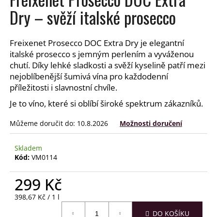
a
Dry – svěží italské prosecco
j
í
Freixenet Prosecco DOC Extra Dry je elegantní
t
italské prosecco s jemným perlením a vyváženou
?
chutí. Díky lehké sladkosti a svěží kyselině patří mezi
nejoblíbenější šumivá vína pro každodenní
příležitosti i slavnostní chvíle.
Je to víno, které si oblíbí široké spektrum zákazníků.
HLEDAT
Můžeme doručit do:
10.8.2026
Možnosti doručení
Skladem
D
Kód:
VM0114
o
p
299 Kč
o
r
Měrná
398,67 Kč / 1 l
cena:
u
DO KOŠÍKU