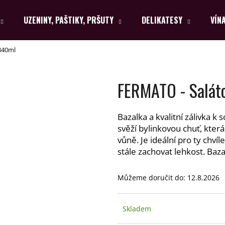
UZENINY, PAŠTIKY, PRŠUTY
DELIKATESY
VÍN
 340ml
Co potřebujete najít?
FERMATO - Saláto
HLEDAT
Bazalka a kvalitní zálivka k
svěží bylinkovou chuť, která
Doporučujeme
vůně. Je ideální pro ty chví
stále zachovat lehkost. Baza
Můžeme doručit do:
12.8.2026
Skladem