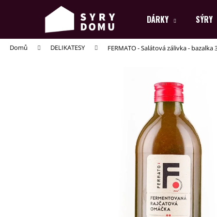
K
Přejít
na
o
DÁRKY
SÝRY
obsah
Zpět
Zpět
š
do
do
í
Domů
DELIKATESY
FERMATO - Salátová zálivka - bazalka
k
obchodu
obchodu