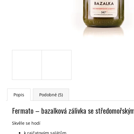
Popis
Podobné (5)
Fermato – bazalková zálivka se středomořsk
Skvěle se hodí
k rajčatovým salátům