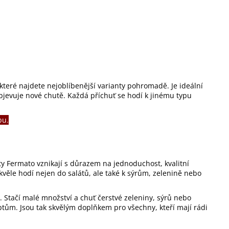
které najdete nejoblíbenější varianty pohromadě. Je ideální
jevuje nové chutě. Každá příchuť se hodí k jinému typu
pu.
kty Fermato vznikají s důrazem na jednoduchost, kvalitní
věle hodí nejen do salátů, ale také k sýrům, zelenině nebo
. Stačí malé množství a chuť čerstvé zeleniny, sýrů nebo
tům. Jsou tak skvělým doplňkem pro všechny, kteří mají rádi