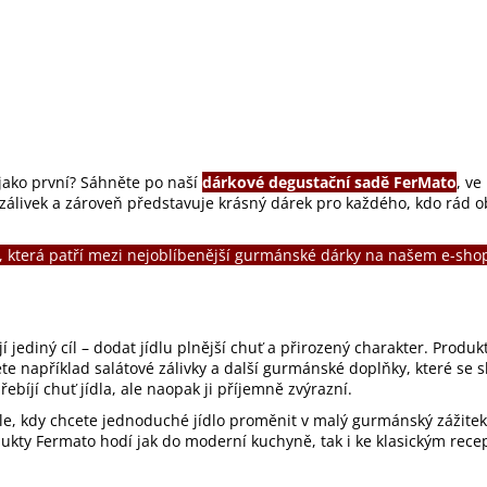
jako první? Sáhněte po naší
dárkové degustační sadě FerMato
,
ve 
álivek a zároveň představuje krásný dárek pro každého, kdo rád ob
, která patří mezi nejoblíbenější gurmánské dárky na našem e-sho
í jediný cíl – dodat jídlu plnější chuť a přirozený charakter. Produ
 například salátové zálivky a další gurmánské doplňky, které se sk
bíjí chuť jídla, ale naopak ji příjemně zvýrazní.
íle, kdy chcete jednoduché jídlo proměnit v malý gurmánský zážitek
kty Fermato hodí jak do moderní kuchyně, tak i ke klasickým recep