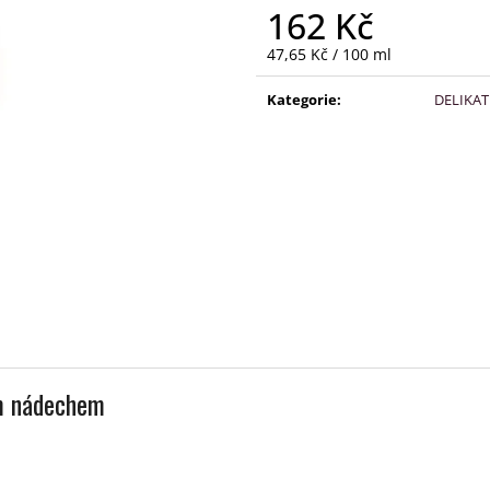
162 Kč
Měrná
47,65 Kč / 100 ml
cena:
Kategorie
:
DELIKAT
ým nádechem