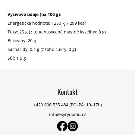
Výživové údaje (na 100 g)
:
Energetická hodnota: 1250 kJ / 299 kcal
Tuky: 25 g (z toho nasycené mastné kyseliny: 8 g)
Bílkoviny: 20 g
Sacharidy: 0,1 g (z toho cukry: 0 g)
Sůl: 1,5 g
Z
á
p
Kontakt
a
t
+420 606 535 484
(PO–PÁ: 10–17h)
í
info@syrydomu.cz