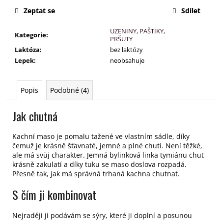
č
u
Zeptat se
Sdílet
j
UZENINY, PAŠTIKY,
e
Kategorie
:
PRŠUTY
m
Laktóza
:
bez laktózy
e
Lepek
:
neobsahuje
Popis
Podobné (4)
Jak chutná
Kachní maso je pomalu tažené ve vlastním sádle, díky
čemuž je krásně šťavnaté, jemné a plné chuti. Není těžké,
ale má svůj charakter. Jemná bylinková linka tymiánu chuť
krásně zakulatí a díky tuku se maso doslova rozpadá.
Přesně tak, jak má správná trhaná kachna chutnat.
S čím ji kombinovat
Nejraději ji podávám se sýry, které ji doplní a posunou