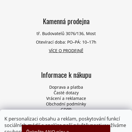
Kamenná prodejna
tř. Budovatelů 3076/136, Most
Otevírací doba: PO–PÁ: 10–17h
VÍCE O PRODEJNĚ
Informace k nákupu
Doprava a platba
Časté dotazy
Vrácení a reklamace
Obchodní podmínky
GDPR
Pro firmy
K personalizaci obsahu a reklam, poskytování funkcí
Odstoupení od smlouvy
sociálních médií a analýze naší návštěvnosti využíváme
soubory cookies. Více informací
ZDE
.