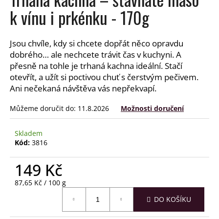
a
k vínu i prkénku - 170g
j
í
Jsou chvíle, kdy si chcete dopřát něco opravdu
t
dobrého… ale nechcete trávit čas v kuchyni. A
?
přesně na tohle je trhaná kachna ideální. Stačí
otevřít, a užít si poctivou chuť s čerstvým pečivem.
Ani nečekaná návštěva vás nepřekvapí.
Můžeme doručit do:
11.8.2026
Možnosti doručení
HLEDAT
Skladem
Kód:
3816
D
149 Kč
o
p
Měrná
87,65 Kč / 100 g
o
cena:
r
DO KOŠÍKU
u