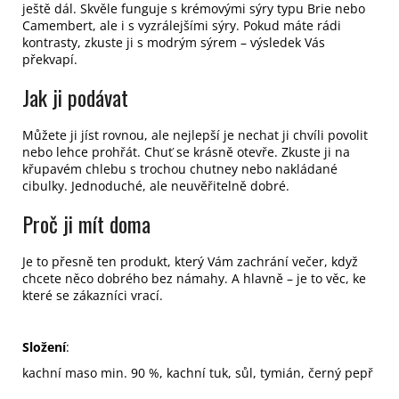
ještě dál. Skvěle funguje s krémovými sýry typu Brie nebo
Camembert, ale i s vyzrálejšími sýry. Pokud máte rádi
kontrasty, zkuste ji s modrým sýrem – výsledek Vás
překvapí.
Jak ji podávat
Můžete ji jíst rovnou, ale nejlepší je nechat ji chvíli povolit
nebo lehce prohřát. Chuť se krásně otevře. Zkuste ji na
křupavém chlebu s trochou chutney nebo nakládané
cibulky. Jednoduché, ale neuvěřitelně dobré.
Proč ji mít doma
Je to přesně ten produkt, který Vám zachrání večer, když
chcete něco dobrého bez námahy. A hlavně – je to věc, ke
které se zákazníci vrací.
Složení
:
kachní maso min. 90 %, kachní tuk, sůl, tymián, černý pepř