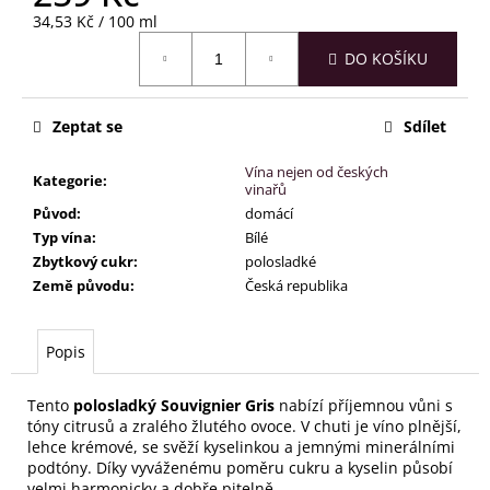
č
Měrná
34,53 Kč / 100 ml
u
cena:
j
DO KOŠÍKU
e
m
e
Zeptat se
Sdílet
Vína nejen od českých
Kategorie
:
vinařů
Původ
:
domácí
Typ vína
:
Bílé
Zbytkový cukr
:
polosladké
Země původu
:
Česká republika
Popis
Tento
polosladký Souvignier Gris
nabízí příjemnou vůni s
tóny citrusů a zralého žlutého ovoce. V chuti je víno plnější,
lehce krémové, se svěží kyselinkou a jemnými minerálními
podtóny. Díky vyváženému poměru cukru a kyselin působí
velmi harmonicky a dobře pitelně.