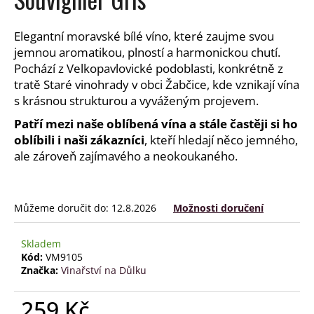
a
j
Elegantní moravské bílé víno, které zaujme svou
í
jemnou aromatikou, plností a harmonickou chutí.
Pochází z Velkopavlovické podoblasti, konkrétně z
t
tratě Staré vinohrady v obci Žabčice, kde vznikají vína
?
s krásnou strukturou a vyváženým projevem.
Patří mezi naše oblíbená vína a stále častěji si ho
oblíbili i naši zákazníci
, kteří hledají něco jemného,
ale zároveň zajímavého a neokoukaného.
HLEDAT
Můžeme doručit do:
12.8.2026
Možnosti doručení
D
o
Skladem
p
Kód:
VM9105
o
Značka:
Vinařství na Důlku
r
u
259 Kč