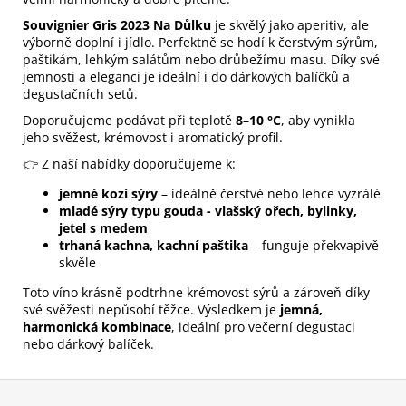
Souvignier Gris 2023 Na Důlku
je skvělý jako aperitiv, ale
výborně doplní i jídlo. Perfektně se hodí k čerstvým sýrům,
paštikám, lehkým salátům nebo drůbežímu masu. Díky své
jemnosti a eleganci je ideální i do dárkových balíčků a
degustačních setů.
Doporučujeme podávat při teplotě
8–10 °C
, aby vynikla
jeho svěžest, krémovost i aromatický profil.
👉 Z naší nabídky doporučujeme k:
jemné kozí sýry
– ideálně čerstvé nebo lehce vyzrálé
mladé sýry typu gouda - vlašský ořech, bylinky,
jetel s medem
trhaná kachna, kachní paštika
– funguje překvapivě
skvěle
Toto víno krásně podtrhne krémovost sýrů a zároveň díky
své svěžesti nepůsobí těžce. Výsledkem je
jemná,
harmonická kombinace
, ideální pro večerní degustaci
nebo dárkový balíček.
Z