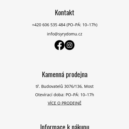
á
p
Kontakt
a
t
+420 606 535 484
(PO–PÁ: 10–17h)
í
info@syrydomu.cz
Kamenná prodejna
tř. Budovatelů 3076/136, Most
Otevírací doba: PO–PÁ: 10–17h
VÍCE O PRODEJNĚ
Informace k nákupu