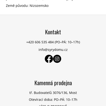
Země původu: Nizozemsko
Z
á
p
Kontakt
a
t
+420 606 535 484
(PO–PÁ: 10–17h)
í
info@syrydomu.cz
Kamenná prodejna
tř. Budovatelů 3076/136, Most
Otevírací doba: PO–PÁ: 10–17h