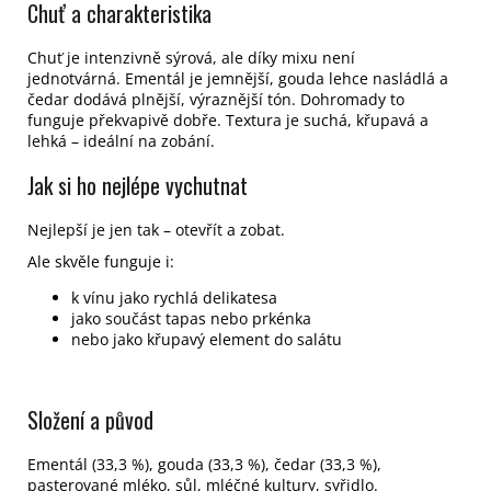
Chuť a charakteristika
Chuť je intenzivně sýrová, ale díky mixu není
jednotvárná. Ementál je jemnější, gouda lehce nasládlá a
čedar dodává plnější, výraznější tón. Dohromady to
funguje překvapivě dobře. Textura je suchá, křupavá a
lehká – ideální na zobání.
Jak si ho nejlépe vychutnat
Nejlepší je jen tak – otevřít a zobat.
Ale skvěle funguje i:
k vínu jako rychlá delikatesa
jako součást tapas nebo prkénka
nebo jako křupavý element do salátu
Složení a původ
Ementál (33,3 %), gouda (33,3 %), čedar (33,3 %),
pasterované mléko, sůl, mléčné kultury, syřidlo.