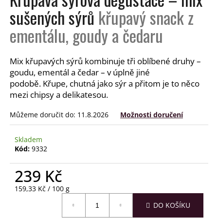
a
sušených sýrů
křupavý snack z
j
ementálu, goudy a čedaru
í
t
?
Mix křupavých sýrů kombinuje tři oblíbené druhy –
goudu, ementál a čedar – v úplně jiné
podobě. Křupe, chutná jako sýr a přitom je to něco
mezi chipsy a delikatesou.
HLEDAT
Můžeme doručit do:
11.8.2026
Možnosti doručení
Skladem
Kód:
9332
D
o
239 Kč
p
o
Měrná
159,33 Kč / 100 g
r
cena:
DO KOŠÍKU
u