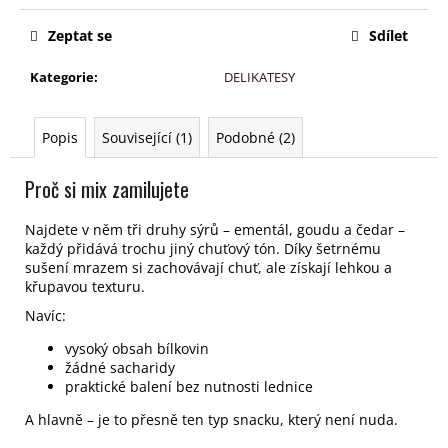
č
u
Zeptat se
Sdílet
j
e
Kategorie
:
DELIKATESY
m
e
Popis
Související (1)
Podobné (2)
Proč si mix zamilujete
Najdete v něm tři druhy sýrů – ementál, goudu a čedar –
každý přidává trochu jiný chuťový tón.
Díky šetrnému
sušení mrazem si zachovávají chuť, ale získají lehkou a
křupavou texturu.
Navíc:
vysoký obsah bílkovin
žádné sacharidy
praktické balení bez nutnosti lednice
A hlavně – je to přesně ten typ snacku, který není nuda.