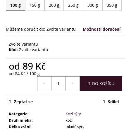
č
100 g
150 g
200 g
250 g
300 g
350 g
u
j
e
m
Můžeme doručit do:
Zvolte variantu
Možnosti doručení
e
Zvolte variantu
Kód:
Zvolte variantu
od
89 Kč
Měrná
od 84 Kč / 100 g
cena:
DO KOŠÍKU
Zeptat se
Sdílet
Kategorie
:
Kozí sýry
Druh mléka
:
kozí
Délka zrání
:
mladé sýry