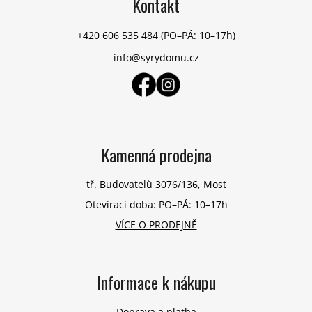
Kontakt
a
t
+420 606 535 484
(PO–PÁ: 10–17h)
í
info@syrydomu.cz
Kamenná prodejna
tř. Budovatelů 3076/136, Most
Otevírací doba: PO–PÁ: 10–17h
VÍCE O PRODEJNĚ
Informace k nákupu
Doprava a platba