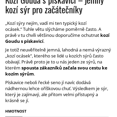
a
kozí sýr pro začátečníky
j
í
„Kozí sýry nejím, vadí mi ten typický kozí
t
ocásek.“
Tuhle větu slýcháme poměrně často. A
?
právě v tu chvíli většinou doporučíme ochutnat
kozí
Goudu s pískavicí
.
Je totiž neuvěřitelně jemná, lahodná a nemá výrazný
„kozí ocásek“, kterého se lidé u kozích sýrů často
HLEDAT
obávají. Právě proto je to u nás jeden ze sýrů, na
kterém
spousta zákazníků začala svou cestu ke
kozím sýrům
.
Pískavice neboli řecké seno jí navíc dodává
D
nádhernou lehce oříškovou chuť. Výsledkem je sýr,
o
p
který je zajímavý, ale přitom velmi přístupný a
o
krásně se jí.
r
u
HMOTNOST