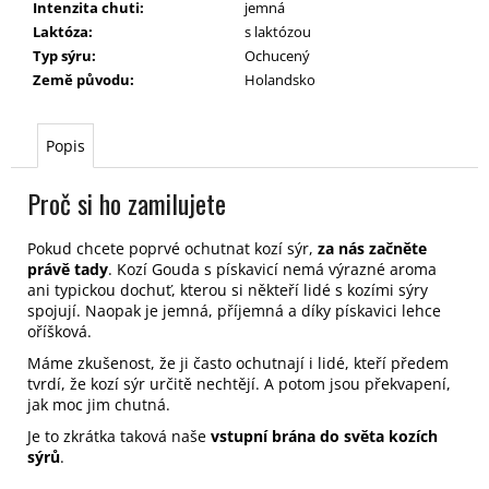
Intenzita chuti
:
jemná
Laktóza
:
s laktózou
Typ sýru
:
Ochucený
Země původu
:
Holandsko
Popis
Proč si ho zamilujete
Pokud chcete poprvé ochutnat kozí sýr,
za nás začněte
právě tady
.
Kozí Gouda s pískavicí nemá výrazné aroma
ani typickou dochuť, kterou si někteří lidé s kozími sýry
spojují. Naopak je jemná, příjemná a díky pískavici lehce
oříšková.
Máme zkušenost, že ji často ochutnají i lidé, kteří předem
tvrdí, že kozí sýr určitě nechtějí. A potom jsou překvapení,
jak moc jim chutná.
Je to zkrátka taková naše
vstupní brána do světa kozích
sýrů
.