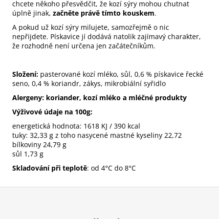
chcete někoho přesvědčit, že kozí sýry mohou chutnat
úplně jinak,
začněte právě tímto kouskem
.
A pokud už kozí sýry milujete, samozřejmě o nic
nepřijdete. Pískavice jí dodává natolik zajímavý charakter,
že rozhodně není určena jen začátečníkům.
Složení:
pasterované kozí mléko, sůl, 0,6 % pískavice řecké
seno, 0,4 % koriandr, zákys, mikrobiální syřidlo
Alergeny: koriander,
kozí mléko a mléčné produkty
Výživové údaje na 100g:
energetická hodnota: 1618 KJ / 390 kcal
tuky: 32,33 g z toho nasycené mastné kyseliny 22,72
bílkoviny 24,79 g
sůl 1,73 g
Skladování při teplotě
: od 4°C do 8°C
Z
á
p