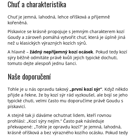
Chuť a charakteristika
Chuť je jemná, lahodná, lehce oříšková a příjemně
kořeněná.
Pískavice se krásně propojuje s jemným charakterem kozí
Goudy a zároveň pomáhá vytvořit chuť, která je úplně jiná
než u klasických výrazných kozích sýrů.
A hlavně –
žádný nepříjemný kozí ocásek
.
Pokud tedy kozí
sýry běžně odmítáte právě kvůli jejich typické dochuti,
tomuto dejte alespoň jednu šanci.
Naše doporučení
Tohle je u nás opravdu takový
„první kozí sýr“
.
Když někdo
přijde a řekne, že by kozí sýr rád vyzkoušel, ale bojí se jeho
typické chuti, velmi často mu doporučíme právě Goudu s
pískavicí.
A stejně tak ji dáváme ochutnat lidem, kteří rovnou
prohlásí: „Kozí sýry nejím.“
Často pak následuje
překvapené: „Tohle je opravdu kozí?“
Je jemná, lahodná,
krásně oříšková a bez výrazného kozího ocásku. Pokud tedy