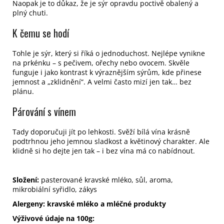
Naopak je to důkaz, že je sýr opravdu poctivě obalený a
plný chuti.
K čemu se hodí
Tohle je sýr, který si říká o jednoduchost. Nejlépe vynikne
na prkénku – s pečivem, ořechy nebo ovocem. Skvěle
funguje i jako kontrast k výraznějším sýrům, kde přinese
jemnost a „zklidnění“. A velmi často mizí jen tak… bez
plánu.
Párování s vínem
Tady doporučuji jít po lehkosti. Svěží bílá vína krásně
podtrhnou jeho jemnou sladkost a květinový charakter. Ale
klidně si ho dejte jen tak – i bez vína má co nabídnout.
Složení:
pasterované kravské mléko, sůl, aroma,
mikrobiální syřidlo, zákys
Alergeny:
kravské mléko a mléčné produkty
Výživové údaje na 100g: