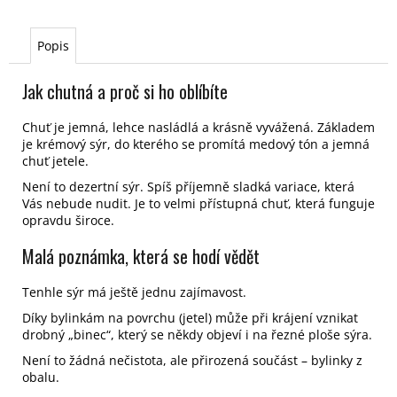
Popis
Jak chutná a proč si ho oblíbíte
Chuť je jemná, lehce nasládlá a krásně vyvážená. Základem
je krémový sýr, do kterého se promítá medový tón a jemná
chuť jetele.
Není to dezertní sýr. Spíš příjemně sladká variace, která
Vás nebude nudit. Je to velmi přístupná chuť, která funguje
opravdu široce.
Malá poznámka, která se hodí vědět
Tenhle sýr má ještě jednu zajímavost.
Díky bylinkám na povrchu (jetel) může při krájení vznikat
drobný „binec“, který se někdy objeví i na řezné ploše sýra.
Není to žádná nečistota, ale přirozená součást – bylinky z
obalu.