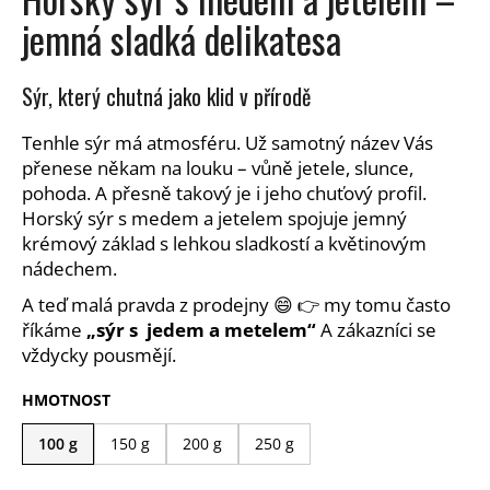
a
jemná sladká delikatesa
j
í
Sýr, který chutná jako klid v přírodě
t
?
Tenhle sýr má atmosféru. Už samotný název Vás
přenese někam na louku – vůně jetele, slunce,
pohoda. A přesně takový je i jeho chuťový profil.
Horský sýr s medem a jetelem spojuje jemný
krémový základ s lehkou sladkostí a květinovým
HLEDAT
nádechem.
A teď malá pravda z prodejny 😄 👉 my tomu často
říkáme
„sýr s jedem a metelem“
A zákazníci se
D
vždycky pousmějí.
o
p
HMOTNOST
o
r
100 g
150 g
200 g
250 g
u