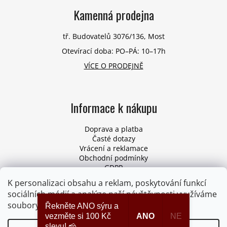
Kamenná prodejna
tř. Budovatelů 3076/136, Most
Otevírací doba: PO–PÁ: 10–17h
VÍCE O PRODEJNĚ
Informace k nákupu
Doprava a platba
Časté dotazy
Vrácení a reklamace
Obchodní podmínky
GDPR
Pro firmy
K personalizaci obsahu a reklam, poskytování funkcí
Odstoupení od smlouvy
sociálních médií a analýze naší návštěvnosti využíváme
soubory cookies. Více informací
ZDE
.
Řekněte ANO sýru a
vezměte si 100 Kč
ANO
NE
slevu! 🧀