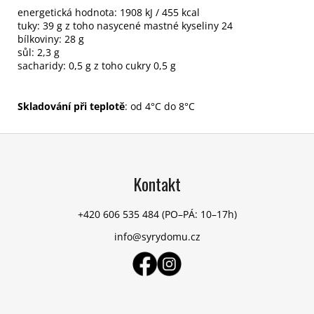
energetická hodnota: 1908 kJ / 455 kcal
tuky: 39 g z toho nasycené mastné kyseliny 24
bílkoviny: 28 g
sůl: 2,3 g
sacharidy: 0,5 g z toho cukry 0,5 g
Skladování při teplotě
: od 4°C do 8°C
Z
á
p
Kontakt
a
t
+420 606 535 484
(PO–PÁ: 10–17h)
í
info@syrydomu.cz