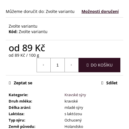
č
u
Můžeme doručit do:
Zvolte variantu
Možnosti doručení
j
e
m
Zvolte variantu
e
Kód:
Zvolte variantu
od
89 Kč
Měrná
od 89 Kč / 100 g
cena:
DO KOŠÍKU
Zeptat se
Sdílet
Kategorie
:
Kravské sýry
Druh mléka
:
kravské
Délka zrání
:
mladé sýry
Laktóza
:
s laktózou
Typ sýru
:
Ochucený
Země původu
:
Holandsko