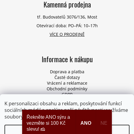
Kamenná prodejna
tř. Budovatelů 3076/136, Most
Otevírací doba: PO–PÁ: 10–17h
VÍCE O PRODEJNĚ
Informace k nákupu
Doprava a platba
Časté dotazy
Vrácení a reklamace
Obchodní podmínky
GDPR
Pro firmy
K personalizaci obsahu a reklam, poskytování funkcí
Odstoupení od smlouvy
sociálních médií a analýze naší návštěvnosti využíváme
soubory cookies. Více informací
ZDE
.
Řekněte ANO sýru a
vezměte si 100 Kč
ANO
NE
slevu! 🧀
Nastavení