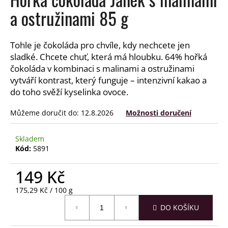
a
a ostružinami 85 g
j
í
Tohle je čokoláda pro chvíle, kdy nechcete jen
t
sladké. Chcete chuť, která má hloubku. 64% hořká
?
čokoláda v kombinaci s malinami a ostružinami
vytváří kontrast, který funguje – intenzivní kakao a
do toho svěží kyselinka ovoce.
Můžeme doručit do:
12.8.2026
Možnosti doručení
HLEDAT
Skladem
Kód:
5891
D
149 Kč
o
p
Měrná
175,29 Kč / 100 g
o
cena:
r
DO KOŠÍKU
u