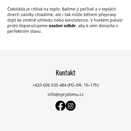
Čokoláda je citlivá na teplo. Balíme ji pečlivě a v teplých
dnech zásilky chladíme, ale i tak může během přepravy
dojít ke změně vzhledu nebo konzistence. V horkém počasí
proto doporučujeme
osobní odběr
, aby k vám dorazila v
perfektním stavu.
Z
á
p
Kontakt
a
t
+420 606 535 484
(PO–PÁ: 10–17h)
í
info@syrydomu.cz