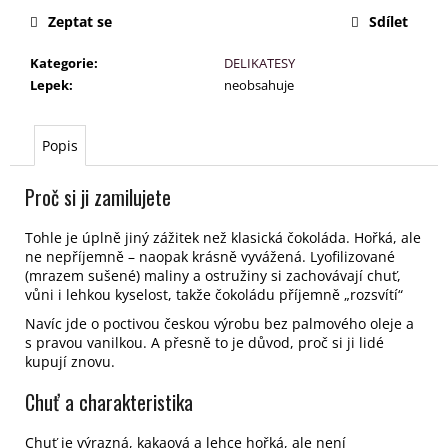
č
u
Zeptat se
Sdílet
j
Kategorie
:
DELIKATESY
e
Lepek
:
neobsahuje
m
e
Popis
Proč si ji zamilujete
Tohle je úplně jiný zážitek než klasická čokoláda. Hořká, ale
ne nepříjemně – naopak krásně vyvážená. Lyofilizované
(mrazem sušené) maliny a ostružiny si zachovávají chuť,
vůni i lehkou kyselost, takže čokoládu příjemně „rozsvítí“
Navíc jde o poctivou českou výrobu bez palmového oleje a
s pravou vanilkou.
A přesně to je důvod, proč si ji lidé
kupují znovu.
Chuť a charakteristika
Chuť je výrazná, kakaová a lehce hořká, ale není