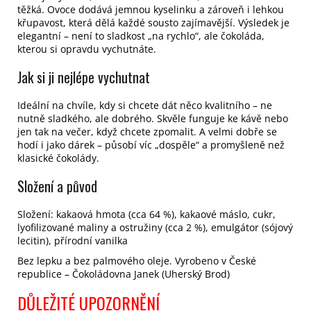
těžká. Ovoce dodává jemnou kyselinku a zároveň i lehkou
křupavost, která dělá každé sousto zajímavější. Výsledek je
elegantní – není to sladkost „na rychlo“, ale čokoláda,
kterou si opravdu vychutnáte.
Jak si ji nejlépe vychutnat
Ideální na chvíle, kdy si chcete dát něco kvalitního – ne
nutně sladkého, ale dobrého. Skvěle funguje ke kávě nebo
jen tak na večer, když chcete zpomalit. A velmi dobře se
hodí i jako dárek – působí víc „dospěle“ a promyšleně než
klasické čokolády.
Složení a původ
Složení: kakaová hmota (cca 64 %), kakaové máslo, cukr,
lyofilizované maliny a ostružiny (cca 2 %), emulgátor (sójový
lecitin), přírodní vanilka
Bez lepku a bez palmového oleje.
Vyrobeno v České
republice – Čokoládovna Janek (Uherský Brod)
DŮLEŽITÉ UPOZORNĚNÍ