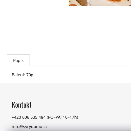
Popis
Balení: 70g
Z
á
p
Kontakt
a
t
+420 606 535 484
(PO–PÁ: 10–17h)
í
info@syrydomu.cz