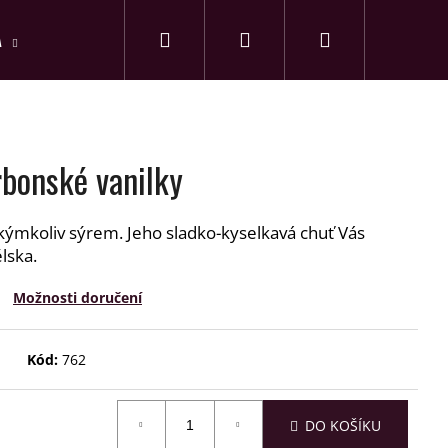
Hledat
Nákupní
A
PŘEDPLATNÉ
Přihlášení
košík
rbonské vanilky
jakýmkoliv sýrem. Jeho sladko-kyselkavá chuť Vás
lska.
Možnosti doručení
Kód:
762
DO KOŠÍKU