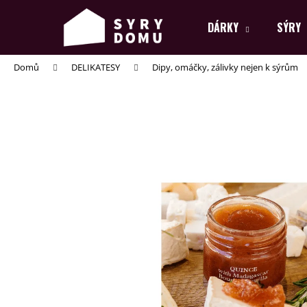
K
Přejít
na
o
DÁRKY
SÝRY
obsah
Zpět
Zpět
š
do
do
í
Domů
DELIKATESY
Dipy, omáčky, zálivky nejen k sýrům
k
obchodu
obchodu