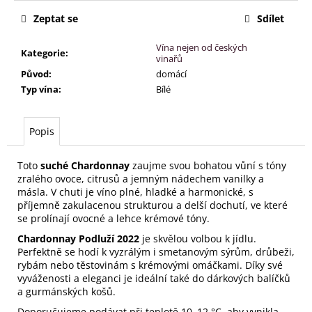
č
u
Zeptat se
Sdílet
j
e
Vína nejen od českých
Kategorie
:
vinařů
m
Původ
:
domácí
e
Typ vína
:
Bílé
Popis
Toto
suché Chardonnay
zaujme svou bohatou vůní s tóny
zralého ovoce, citrusů a jemným nádechem vanilky a
másla. V chuti je víno plné, hladké a harmonické, s
příjemně zakulacenou strukturou a delší dochutí, ve které
se prolínají ovocné a lehce krémové tóny.
Chardonnay Podluží 2022
je skvělou volbou k jídlu.
Perfektně se hodí k vyzrálým i smetanovým sýrům, drůbeži,
rybám nebo těstovinám s krémovými omáčkami. Díky své
vyváženosti a eleganci je ideální také do dárkových balíčků
a gurmánských košů.
Doporučujeme podávat při teplotě 10–12 °C, aby vynikla