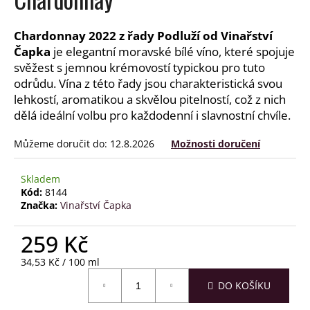
a
j
Chardonnay 2022 z řady Podluží od Vinařství
í
Čapka
je elegantní moravské bílé víno, které spojuje
svěžest s jemnou krémovostí typickou pro tuto
t
odrůdu. Vína z této řady jsou charakteristická svou
?
lehkostí, aromatikou a skvělou pitelností, což z nich
dělá ideální volbu pro každodenní i slavnostní chvíle.
Můžeme doručit do:
12.8.2026
Možnosti doručení
HLEDAT
Skladem
Kód:
8144
Značka:
Vinařství Čapka
D
o
259 Kč
p
Měrná
34,53 Kč / 100 ml
o
cena:
r
DO KOŠÍKU
u