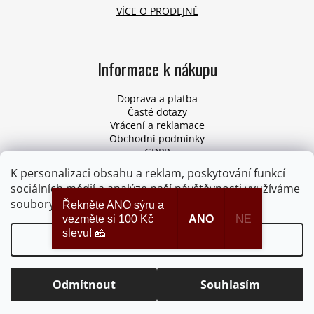
VÍCE O PRODEJNĚ
Informace k nákupu
Doprava a platba
Časté dotazy
Vrácení a reklamace
Obchodní podmínky
GDPR
Pro firmy
K personalizaci obsahu a reklam, poskytování funkcí
Odstoupení od smlouvy
sociálních médií a analýze naší návštěvnosti využíváme
soubory cookies. Více informací
ZDE
.
Řekněte ANO sýru a
vezměte si 100 Kč
ANO
NE
slevu! 🧀
Nastavení
Vytvořil Shoptet
Copyright 2026
Syrydomu.cz
. Všechna práva vyhrazena.
Upravit nastavení cookies
Odmítnout
Souhlasím
Při nákupu nad 1800 Kč doprava ZDARMA.