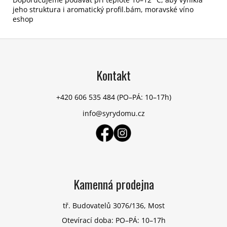
jeho struktura i aromatický profil.bám, moravské víno
eshop
Z
á
p
Kontakt
a
t
+420 606 535 484
(PO–PÁ: 10–17h)
í
info@syrydomu.cz
Kamenná prodejna
tř. Budovatelů 3076/136, Most
Otevírací doba: PO–PÁ: 10–17h